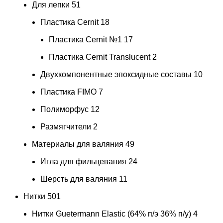
Для лепки
51
Пластика Cernit
18
Пластика Cernit №1
17
Пластика Cernit Translucent
2
Двухкомпонентные эпоксидные составы
10
Пластика FIMO
7
Полиморфус
12
Размягчители
2
Материалы для валяния
49
Игла для фильцевания
24
Шерсть для валяния
11
Нитки
501
Нитки Guetermann Elastic (64% п/э 36% п/у)
4