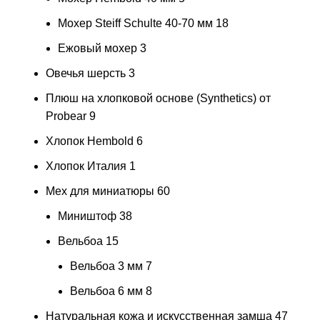
Мохер Steiff Schulte 40-70 мм
18
Ежовый мохер
3
Овечья шерсть
3
Плюш на хлопковой основе (Synthetics) от
Probear
9
Хлопок Hembold
6
Хлопок Италия
1
Мех для миниатюры
60
Миништоф
38
Вельбоа
15
Вельбоа 3 мм
7
Вельбоа 6 мм
8
Натуральная кожа и искусственная замша
47