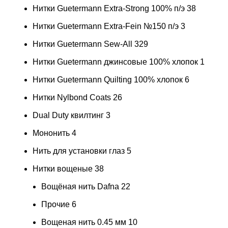
Нитки Guetermann Extra-Strong 100% п/э
38
Нитки Guetermann Extra-Fein №150 п/э
3
Нитки Guetermann Sew-All
329
Нитки Guetermann джинсовые 100% хлопок
1
Нитки Guetermann Quilting 100% хлопок
6
Нитки Nylbond Coats
26
Dual Duty квилтинг
3
Мононить
4
Нить для установки глаз
5
Нитки вощеные
38
Вощёная нить Dafna
22
Прочие
6
Вощеная нить 0.45 мм
10