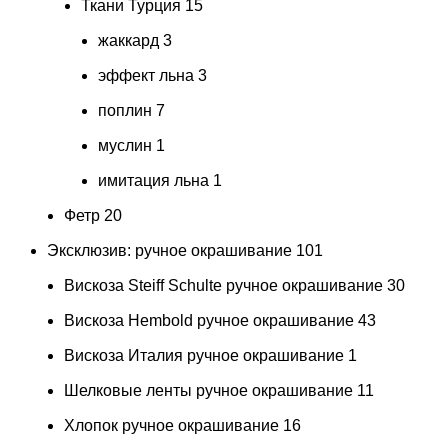
Ткани Турция
15
жаккард
3
эффект льна
3
поплин
7
муслин
1
имитация льна
1
Фетр
20
Эксклюзив: ручное окрашивание
101
Вискоза Steiff Schulte ручное окрашивание
30
Вискоза Hembold ручное окрашивание
43
Вискоза Италия ручное окрашивание
1
Шелковые ленты ручное окрашивание
11
Хлопок ручное окрашивание
16