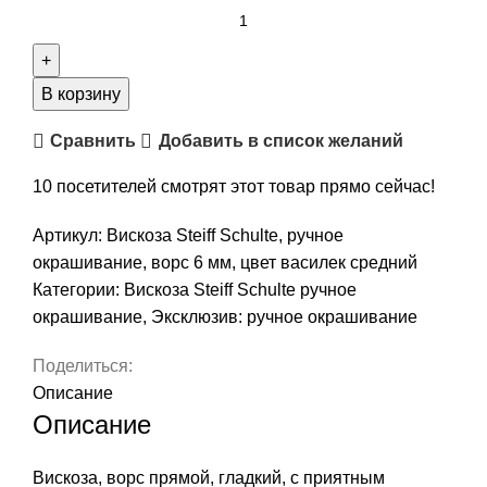
Количество
товара
Вискоза
Steiff
В корзину
Schulte,
Сравнить
Добавить в список желаний
ручное
окрашивание,
10
посетителей смотрят этот товар прямо сейчас!
ворс
6
Артикул:
Вискоза Steiff Schulte, ручное
мм,
окрашивание, ворс 6 мм, цвет василек средний
цвет
Категории:
Вискоза Steiff Schulte ручное
василек
окрашивание
,
Эксклюзив: ручное окрашивание
средний
Поделиться:
Описание
Описание
Вискоза, ворс прямой, гладкий, с приятным