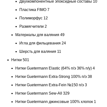
Двухкомпонентные эпоксидные составы
10
Пластика FIMO
7
Полиморфус
12
Размягчители
2
Материалы для валяния
49
Игла для фильцевания
24
Шерсть для валяния
11
Нитки
501
Нитки Guetermann Elastic (64% п/э 36% п/у)
4
Нитки Guetermann Extra-Strong 100% п/э
38
Нитки Guetermann Extra-Fein №150 п/э
3
Нитки Guetermann Sew-All
329
Нитки Guetermann джинсовые 100% хлопок
1