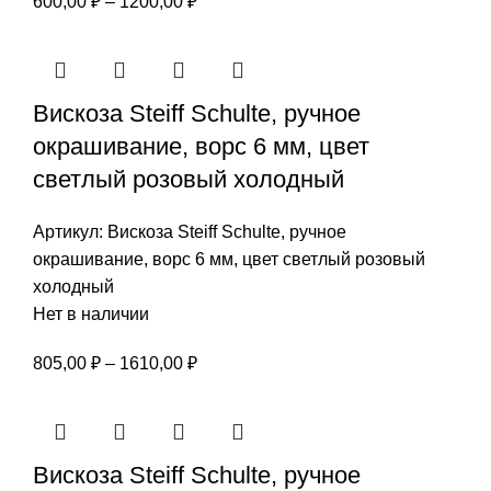
Диапазон
600,00
₽
–
1200,00
₽
цен:
600,00 ₽
–
Вискоза Steiff Schulte, ручное
1200,00 ₽
окрашивание, ворс 6 мм, цвет
светлый розовый холодный
Артикул:
Вискоза Steiff Schulte, ручное
окрашивание, ворс 6 мм, цвет светлый розовый
холодный
Нет в наличии
Диапазон
805,00
₽
–
1610,00
₽
цен:
805,00 ₽
–
Вискоза Steiff Schulte, ручное
1610,00 ₽