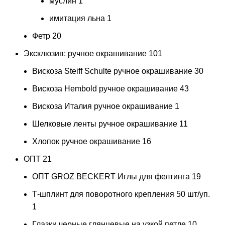
муслин
1
имитация льна
1
Фетр
20
Эксклюзив: ручное окрашивание
101
Вискоза Steiff Schulte ручное окрашивание
30
Вискоза Hembold ручное окрашивание
43
Вискоза Италия ручное окрашивание
1
Шелковые ленты ручное окрашивание
11
Хлопок ручное окрашивание
16
ОПТ
21
ОПТ GROZ BECKERT Иглы для фелтинга
19
Т-шплинт для поворотного крепления 50 шт/уп.
1
Глазки черные глянцевые на узкой петле 10