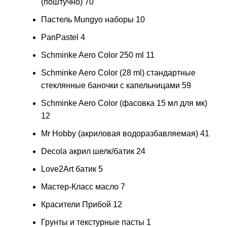
(поштучно)
70
Пастель Mungyo наборы
10
PanPastel
4
Schminke Aero Color 250 ml
11
Schminke Aero Color (28 ml) стандартные
стеклянные баночки с капельницами
59
Schminke Aero Color (фасовка 15 мл для мк)
12
Mr Hobby (акриловая водоразбавляемая)
41
Decola акрил шелк/батик
24
Love2Art батик
5
Мастер-Класс масло
7
Красители Прибой
12
Грунты и текстурные пасты
1