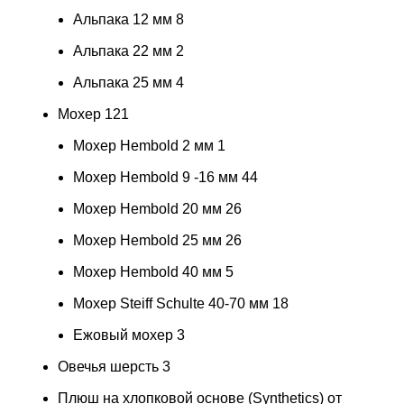
Альпака 12 мм
8
Альпака 22 мм
2
Альпака 25 мм
4
Мохер
121
Мохер Hembold 2 мм
1
Мохер Hembold 9 -16 мм
44
Мохер Hembold 20 мм
26
Мохер Hembold 25 мм
26
Мохер Hembold 40 мм
5
Мохер Steiff Schulte 40-70 мм
18
Ежовый мохер
3
Овечья шерсть
3
Плюш на хлопковой основе (Synthetics) от