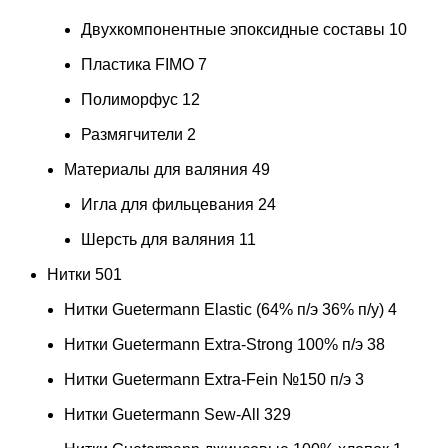
Двухкомпонентные эпоксидные составы
10
Пластика FIMO
7
Полиморфус
12
Размягчители
2
Материалы для валяния
49
Игла для фильцевания
24
Шерсть для валяния
11
Нитки
501
Нитки Guetermann Elastic (64% п/э 36% п/у)
4
Нитки Guetermann Extra-Strong 100% п/э
38
Нитки Guetermann Extra-Fein №150 п/э
3
Нитки Guetermann Sew-All
329