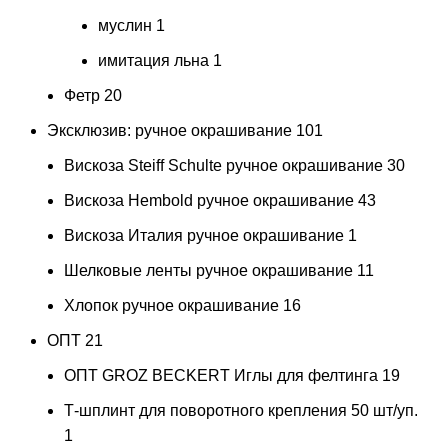
муслин
1
имитация льна
1
Фетр
20
Эксклюзив: ручное окрашивание
101
Вискоза Steiff Schulte ручное окрашивание
30
Вискоза Hembold ручное окрашивание
43
Вискоза Италия ручное окрашивание
1
Шелковые ленты ручное окрашивание
11
Хлопок ручное окрашивание
16
ОПТ
21
ОПТ GROZ BECKERT Иглы для фелтинга
19
Т-шплинт для поворотного крепления 50 шт/уп.
1