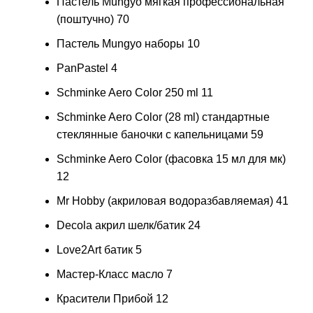
Пастель Mungyo мягкая профессиональная
(поштучно)
70
Пастель Mungyo наборы
10
PanPastel
4
Schminke Aero Color 250 ml
11
Schminke Aero Color (28 ml) стандартные
стеклянные баночки с капельницами
59
Schminke Aero Color (фасовка 15 мл для мк)
12
Mr Hobby (акриловая водоразбавляемая)
41
Decola акрил шелк/батик
24
Love2Art батик
5
Мастер-Класс масло
7
Красители Прибой
12