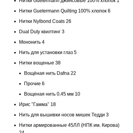
Нитки Guetermann джинсовые 100% хлопок
1
Нитки Guetermann Quilting 100% хлопок
6
Нитки Nylbond Coats
26
Dual Duty квилтинг
3
Мононить
4
Нить для установки глаз
5
Нитки вощеные
38
Вощёная нить Dafna
22
Прочие
6
Вощеная нить 0.45 мм
10
Ирис "Гамма"
18
Нить для вышивки носов мишек Тедди
3
Нитки армированные 45ЛЛ (НПК им. Кирова)
24