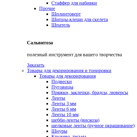
Стаффер для набивки
Прочие
Шплинтоверт
Щипцы-клещи для скелета
Шпатель
Сальвитоза
полезный инструмент для вашего творчества
Заказать
Товары для декорирования и тонировки
Товары для декорирования
Подвески
Пуговицы
Пряжки, заклепки, брадсы, люверсы
Ленты
Ленты 3 мм
Ленты 6 мм
Ленты 10 мм
шебби-ленты (вискоза)
шелковые ленты (ручное окрашивание)
Шнуры
Кружево, тесьма