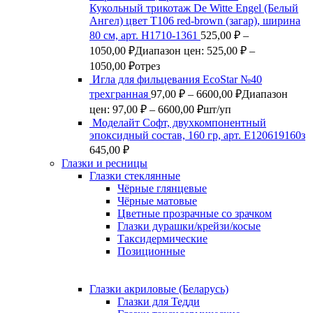
Кукольный трикотаж De Witte Engel (Белый
Ангел) цвет Т106 red-brown (загар), ширина
80 см, арт. Н1710-1361
525,00
₽
–
1050,00
₽
Диапазон цен: 525,00 ₽ –
1050,00 ₽
отрез
Игла для фильцевания EcoStar №40
трехгранная
97,00
₽
–
6600,00
₽
Диапазон
цен: 97,00 ₽ – 6600,00 ₽
шт/уп
Моделайт Софт, двухкомпонентный
эпоксидный состав, 160 гр, арт. Е120619160з
645,00
₽
Глазки и ресницы
Глазки стеклянные
Чёрные глянцевые
Чёрные матовые
Цветные прозрачные со зрачком
Глазки дурашки/крейзи/косые
Таксидермические
Позиционные
Глазки акриловые (Беларусь)
Глазки для Тедди