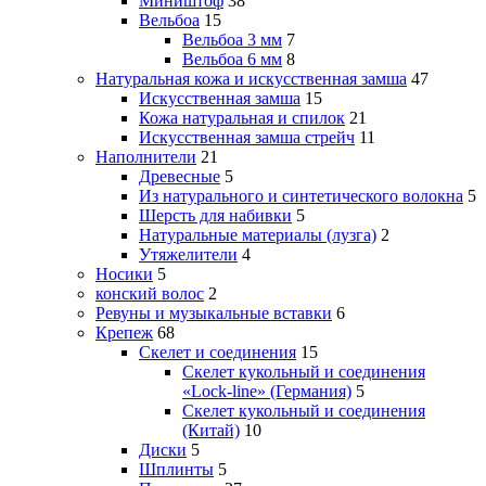
Миништоф
38
Вельбоа
15
Вельбоа 3 мм
7
Вельбоа 6 мм
8
Натуральная кожа и искусственная замша
47
Искусственная замша
15
Кожа натуральная и спилок
21
Искусственная замша стрейч
11
Наполнители
21
Древесные
5
Из натурального и синтетического волокна
5
Шерсть для набивки
5
Натуральные материалы (лузга)
2
Утяжелители
4
Носики
5
конский волос
2
Ревуны и музыкальные вставки
6
Крепеж
68
Скелет и соединения
15
Скелет кукольный и соединения
«Lock-line» (Германия)
5
Скелет кукольный и соединения
(Китай)
10
Диски
5
Шплинты
5