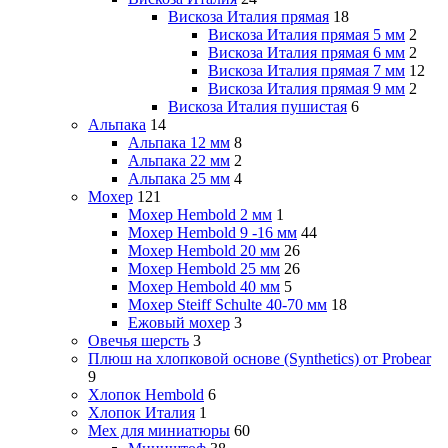
Вискоза Италия прямая
18
Вискоза Италия прямая 5 мм
2
Вискоза Италия прямая 6 мм
2
Вискоза Италия прямая 7 мм
12
Вискоза Италия прямая 9 мм
2
Вискоза Италия пушистая
6
Альпака
14
Альпака 12 мм
8
Альпака 22 мм
2
Альпака 25 мм
4
Мохер
121
Мохер Hembold 2 мм
1
Мохер Hembold 9 -16 мм
44
Мохер Hembold 20 мм
26
Мохер Hembold 25 мм
26
Мохер Hembold 40 мм
5
Мохер Steiff Schulte 40-70 мм
18
Ежовый мохер
3
Овечья шерсть
3
Плюш на хлопковой основе (Synthetics) от Probear
9
Хлопок Hembold
6
Хлопок Италия
1
Мех для миниатюры
60