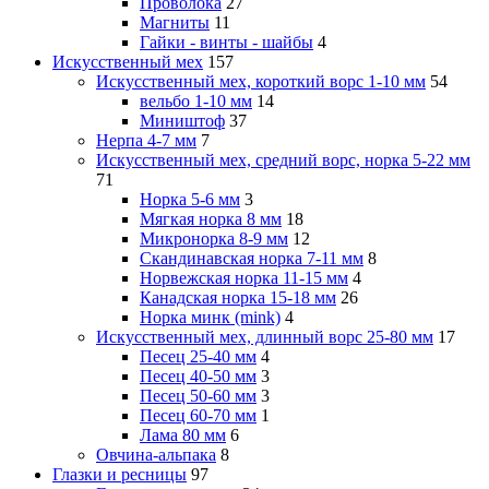
Проволока
27
Магниты
11
Гайки - винты - шайбы
4
Искусственный мех
157
Искусственный мех, короткий ворс 1-10 мм
54
вельбо 1-10 мм
14
Миништоф
37
Нерпа 4-7 мм
7
Искусственный мех, средний ворс, норка 5-22 мм
71
Норка 5-6 мм
3
Мягкая норка 8 мм
18
Микронорка 8-9 мм
12
Скандинавская норка 7-11 мм
8
Норвежская норка 11-15 мм
4
Канадская норка 15-18 мм
26
Норка минк (mink)
4
Искусственный мех, длинный ворс 25-80 мм
17
Песец 25-40 мм
4
Песец 40-50 мм
3
Песец 50-60 мм
3
Песец 60-70 мм
1
Лама 80 мм
6
Овчина-альпака
8
Глазки и ресницы
97