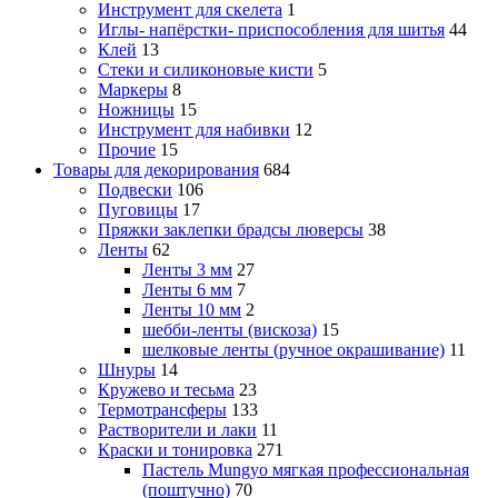
Инструмент для скелета
1
Иглы- напёрстки- приспособления для шитья
44
Клей
13
Стеки и силиконовые кисти
5
Маркеры
8
Ножницы
15
Инструмент для набивки
12
Прочие
15
Товары для декорирования
684
Подвески
106
Пуговицы
17
Пряжки заклепки брадсы люверсы
38
Ленты
62
Ленты 3 мм
27
Ленты 6 мм
7
Ленты 10 мм
2
шебби-ленты (вискоза)
15
шелковые ленты (ручное окрашивание)
11
Шнуры
14
Кружево и тесьма
23
Термотрансферы
133
Растворители и лаки
11
Краски и тонировка
271
Пастель Mungyo мягкая профессиональная
(поштучно)
70