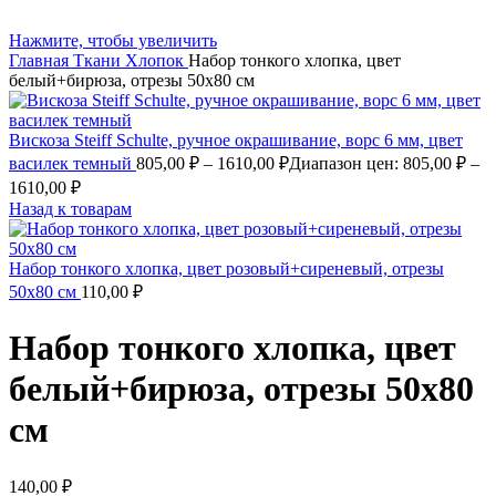
Нажмите, чтобы увеличить
Главная
Ткани
Хлопок
Набор тонкого хлопка, цвет
белый+бирюза, отрезы 50х80 см
Вискоза Steiff Schulte, ручное окрашивание, ворс 6 мм, цвет
василек темный
805,00
₽
–
1610,00
₽
Диапазон цен: 805,00 ₽ –
1610,00 ₽
Назад к товарам
Набор тонкого хлопка, цвет розовый+сиреневый, отрезы
50х80 см
110,00
₽
Набор тонкого хлопка, цвет
белый+бирюза, отрезы 50х80
см
140,00
₽