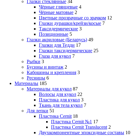
Глазки стеклянные
34
Чёрные глянцевые
4
Чёрные матовые
2
Цветные прозрачные со зрачком
12
Глазки дурашки/крейзи/косые
7
Таксидермические
3
Позиционные
5
Глазки акриловые (Беларусь)
49
Глазки для Тедди
17
Глазки таксидермические
25
Глаза для кукол
7
Рыбки
3
Бусины и винтаж
2
Кабошоны и крепления
3
Ресницы
6
Материалы
185
Материалы для кукол
87
Волосы для кукол
22
Пластика для кукол
3
Ткань для тела кукол
7
Для лепки
51
Пластика Cernit
18
Пластика Cernit №1
17
Пластика Cernit Translucent
2
Двухкомпонентные эпоксидные составы
10