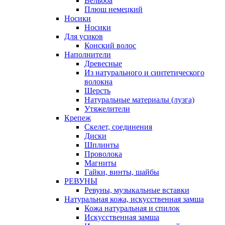
Вельбоа
Плюш немецкий
Носики
Носики
Для усиков
Конский волос
Наполнители
Древесные
Из натурального и синтетического
волокна
Шерсть
Натуральные материалы (лузга)
Утяжелители
Крепеж
Скелет, соединения
Диски
Шплинты
Проволока
Магниты
Гайки, винты, шайбы
РЕВУНЫ
Ревуны, музыкальные вставки
Натуральная кожа, искусственная замша
Кожа натуральная и спилок
Искусственная замша