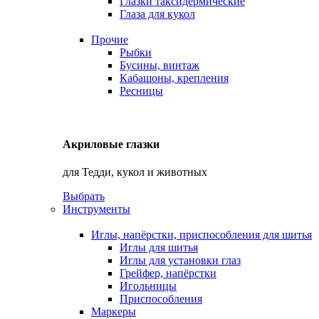
Глазки таксидермические
Глаза для кукол
Прочие
Рыбки
Бусины, винтаж
Кабашоны, крепления
Ресницы
Акриловые глазки
для Тедди, кукол и животных
Выбрать
Инструменты
Иглы, напёрстки, приспособления для шитья
Иглы для шитья
Иглы для установки глаз
Грейфер, напёрстки
Игольницы
Приспособления
Маркеры