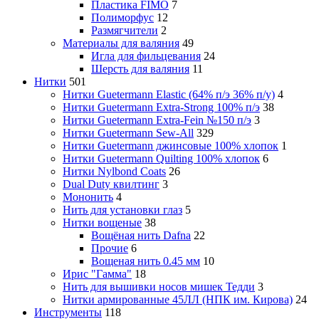
Пластика FIMO
7
Полиморфус
12
Размягчители
2
Материалы для валяния
49
Игла для фильцевания
24
Шерсть для валяния
11
Нитки
501
Нитки Guetermann Elastic (64% п/э 36% п/у)
4
Нитки Guetermann Extra-Strong 100% п/э
38
Нитки Guetermann Extra-Fein №150 п/э
3
Нитки Guetermann Sew-All
329
Нитки Guetermann джинсовые 100% хлопок
1
Нитки Guetermann Quilting 100% хлопок
6
Нитки Nylbond Coats
26
Dual Duty квилтинг
3
Мононить
4
Нить для установки глаз
5
Нитки вощеные
38
Вощёная нить Dafna
22
Прочие
6
Вощеная нить 0.45 мм
10
Ирис "Гамма"
18
Нить для вышивки носов мишек Тедди
3
Нитки армированные 45ЛЛ (НПК им. Кирова)
24
Инструменты
118