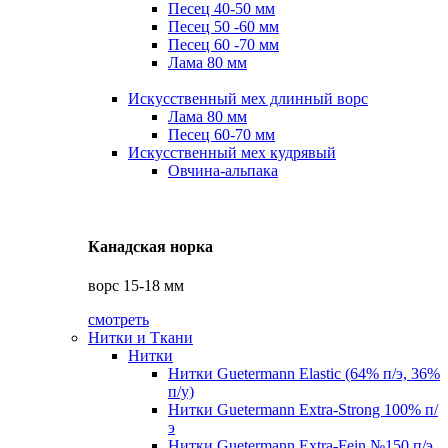
Песец 40-50 мм
Песец 50 -60 мм
Песец 60 -70 мм
Лама 80 мм
Искусственный мех длинный ворс
Лама 80 мм
Песец 60-70 мм
Искусственный мех кудрявый
Овчина-альпака
Канадская норка
ворс 15-18 мм
смотреть
Нитки и Ткани
Нитки
Нитки Guetermann Elastic (64% п/э, 36%
п/у)
Нитки Guetermann Extra-Strong 100% п/
э
Нитки Guetermann Extra-Fein №150 п/э