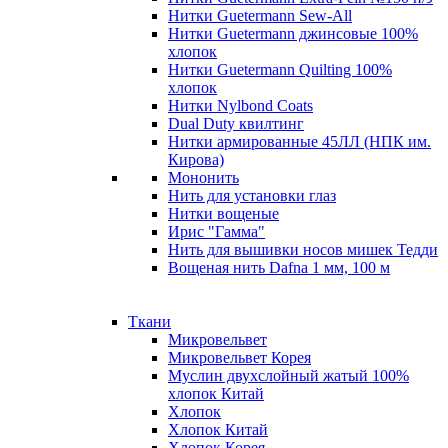
Нитки Guetermann Sew-All
Нитки Guetermann джинсовые 100%
хлопок
Нитки Guetermann Quilting 100%
хлопок
Нитки Nylbond Coats
Dual Duty квилтинг
Нитки армированные 45ЛЛ (НПК им.
Кирова)
Мононить
Нить для установки глаз
Нитки вощеные
Ирис "Гамма"
Нить для вышивки носов мишек Тедди
Вощеная нить Dafna 1 мм, 100 м
Ткани
Микровельвет
Микровельвет Корея
Муслин двухслойный жатый 100%
хлопок Китай
Хлопок
Хлопок Китай
Хлопок Корея