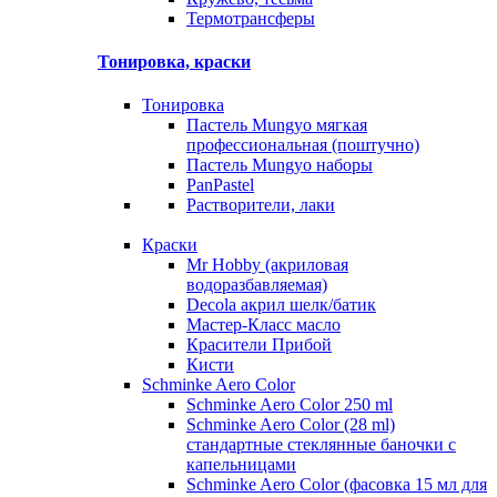
Термотрансферы
Тонировка, краски
Тонировка
Пастель Mungyo мягкая
профессиональная (поштучно)
Пастель Mungyo наборы
PanPastel
Растворители, лаки
Краски
Mr Hobby (акриловая
водоразбавляемая)
Decola акрил шелк/батик
Мастер-Класс масло
Красители Прибой
Кисти
Schminke Aero Color
Schminke Aero Color 250 ml
Schminke Aero Color (28 ml)
стандартные стеклянные баночки с
капельницами
Schminke Aero Color (фасовка 15 мл для