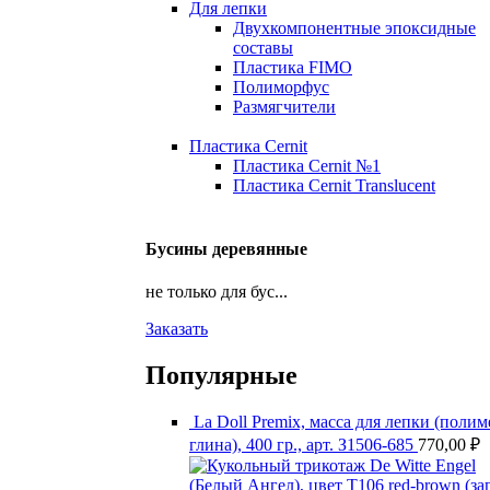
Для лепки
Двухкомпонентные эпоксидные
составы
Пластика FIMO
Полиморфус
Размягчители
Пластика Cernit
Пластика Cernit №1
Пластика Cernit Translucent
Бусины деревянные
не только для бус...
Заказать
Популярные
La Doll Premix, масса для лепки (поли
глина), 400 гр., арт. З1506-685
770,00
₽