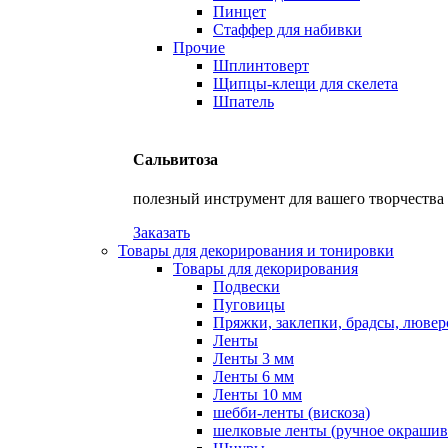
Пинцет
Стаффер для набивки
Прочие
Шплинтоверт
Щипцы-клещи для скелета
Шпатель
Сальвитоза
полезный инструмент для вашего творчества
Заказать
Товары для декорирования и тонировки
Товары для декорирования
Подвески
Пуговицы
Пряжки, заклепки, брадсы, люве
Ленты
Ленты 3 мм
Ленты 6 мм
Ленты 10 мм
шебби-ленты (вискоза)
шелковые ленты (ручное окрашив