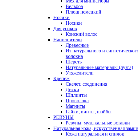
Мех для миниатюры
Вельбоа
Плюш немецкий
Носики
Носики
Для усиков
Конский волос
Наполнители
Древесные
Из натурального и синтетическог
волокна
Шерсть
Натуральные материалы (лузга)
Утяжелители
Крепеж
Скелет, соединения
Диски
Шплинты
Проволока
Магниты
Гайки, винты, шайбы
РЕВУНЫ
Ревуны, музыкальные вставки
Натуральная кожа, искусственная замш
Кожа натуральная и спилок