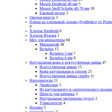
Мохер Hembold 40 мм
5
Мохер Steiff Schulte 40-70 мм
18
Ежовый мохер
3
Овечья шерсть
3
Плюш на хлопковой основе (Synthetics) от Probe
9
Хлопок Hembold
6
Хлопок Италия
1
Мех для миниатюры
60
Миништоф
38
Вельбоа
15
Вельбоа 3 мм
7
Вельбоа 6 мм
8
Натуральная кожа и искусственная замша
47
Искусственная замша
15
Кожа натуральная и спилок
21
Искусственная замша стрейч
11
Наполнители
21
Древесные
5
Из натурального и синтетического волок
Шерсть для набивки
5
Натуральные материалы (лузга)
2
Утяжелители
4
Носики
5
конский волос
2