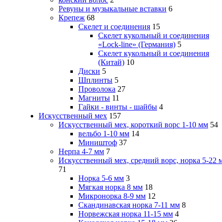
Ревуны и музыкальные вставки
6
Крепеж
68
Скелет и соединения
15
Скелет кукольный и соединения
«Lock-line» (Германия)
5
Скелет кукольный и соединения
(Китай)
10
Диски
5
Шплинты
5
Проволока
27
Магниты
11
Гайки - винты - шайбы
4
Искусственный мех
157
Искусственный мех, короткий ворс 1-10 мм
54
вельбо 1-10 мм
14
Миништоф
37
Нерпа 4-7 мм
7
Искусственный мех, средний ворс, норка 5-22 
71
Норка 5-6 мм
3
Мягкая норка 8 мм
18
Микронорка 8-9 мм
12
Скандинавская норка 7-11 мм
8
Норвежская норка 11-15 мм
4