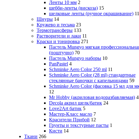
Ленты 10 мм
2
шебби-ленты (вискоза)
15
шелковые ленты (ручное окрашивание)
1
Шнуры
14
Кружево и тесьма
23
Термотрансферы
133
Растворители и лаки
11
Краски и тонировка
271
Пастель Mungyo мягкая профессиональна
(поштучно)
70
Пастель Mungyo наборы
10
PanPastel
4
Schminke Aero Color 250 ml
11
Schminke Aero Color (28 ml) стандартные
стеклянные баночки с капельницами
59
Schminke Aero Color (фасовка 15 мл для м
12
Mr Hobby (акриловая водоразбавляемая)
4
Decola акрил шелк/батик
24
Love2Art батик
5
Мастер-Класс масло
7
Красители Прибой
12
Грунты и текстурные пасты
1
Кисти
14
Ткани
266