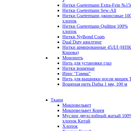
Нитки Guetermann Extra-Fein №15
Нитки Guetermann Sew-All
Нитки Guetermann джинсовые 10
хлопок
Нитки Guetermann Quilting 100%
хлопок
Нитки Nylbond Coats
Dual Duty квилтинг
Нитки армированные 45ЛЛ (НПК
Кирова)
Мононить
Нить для установки глаз
Нитки вощеные
Ирис "Гамма"
Нить для вышивки носов мишек 
Вощеная нить Dafna 1 мм, 100 м
Ткани
Микровельвет
Микровельвет Корея
Муслин двухслойный жатый 100
хлопок Китай
Хлопок