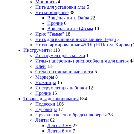
Мононить
4
Нить для установки глаз
5
Нитки вощеные
38
Вощёная нить Dafna
22
Прочие
6
Вощеная нить 0.45 мм
10
Ирис "Гамма"
18
Нить для вышивки носов мишек Тедди
3
Нитки армированные 45ЛЛ (НПК им. Кирова)
Инструменты
118
Инструмент для скелета
1
Иглы- напёрстки- приспособления для шитья
4
Клей
13
Стеки и силиконовые кисти
5
Маркеры
8
Ножницы
15
Инструмент для набивки
12
Прочие
15
Товары для декорирования
684
Подвески
106
Пуговицы
17
Пряжки заклепки брадсы люверсы
38
Ленты
62
Ленты 3 мм
27
Ленты 6 мм
7