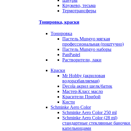
Шнуры
Кружево, тесьма
Термотрансферы
Тонировка, краски
Тонировка
Пастель Mungyo мягкая
профессиональная (поштучно)
Пастель Mungyo наборы
PanPastel
Растворители, лаки
Краски
Mr Hobby (акриловая
водоразбавляемая)
Decola акрил шелк/батик
Мастер-Класс масло
Красители Прибой
Кисти
Schminke Aero Color
Schminke Aero Color 250 ml
Schminke Aero Color (28 ml)
стандартные стеклянные баночки
капельницами