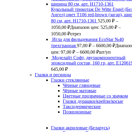
Кукольный трикотаж De Witte Engel (Б
Ангел) цвет Т106 red-brown (загар), ши
80 см, арт. Н1710-1361
525,00
₽
–
1050,00
₽
Диапазон цен: 525,00 ₽ –
1050,00 ₽
отрез
Игла для фильцевания EcoStar №40
трехгранная
97,00
₽
–
6600,00
₽
Диапаз
цен: 97,00 ₽ – 6600,00 ₽
шт/уп
Моделайт Софт, двухкомпонентный
эпоксидный состав, 160 гр, арт. Е12061
645,00
₽
Глазки и ресницы
Глазки стеклянные
Чёрные глянцевые
Чёрные матовые
Цветные прозрачные со зрачком
Глазки дурашки/крейзи/косые
Таксидермические
Позиционные
Глазки акриловые (Беларусь)