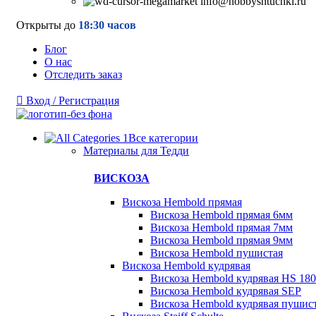
info@hobbyshtuchki.ru
Открыты до
18:30 часов
Блог
О нас
Отследить заказ
Вход / Регистрация
Все категории
Материалы для Тедди
ВИСКОЗА
Вискоза Hembold прямая
Вискоза Hembold прямая 6мм
Вискоза Hembold прямая 7мм
Вискоза Hembold прямая 9мм
Вискоза Hembold пушистая
Вискоза Hembold кудрявая
Вискоза Hembold кудрявая HS 180
Вискоза Hembold кудрявая SEP
Вискоза Hembold кудрявая пушис