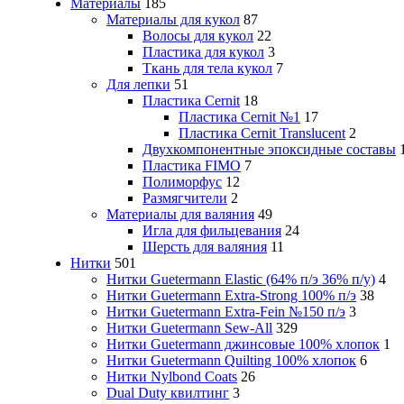
Материалы
185
Материалы для кукол
87
Волосы для кукол
22
Пластика для кукол
3
Ткань для тела кукол
7
Для лепки
51
Пластика Cernit
18
Пластика Cernit №1
17
Пластика Cernit Translucent
2
Двухкомпонентные эпоксидные составы
Пластика FIMO
7
Полиморфус
12
Размягчители
2
Материалы для валяния
49
Игла для фильцевания
24
Шерсть для валяния
11
Нитки
501
Нитки Guetermann Elastic (64% п/э 36% п/у)
4
Нитки Guetermann Extra-Strong 100% п/э
38
Нитки Guetermann Extra-Fein №150 п/э
3
Нитки Guetermann Sew-All
329
Нитки Guetermann джинсовые 100% хлопок
1
Нитки Guetermann Quilting 100% хлопок
6
Нитки Nylbond Coats
26
Dual Duty квилтинг
3