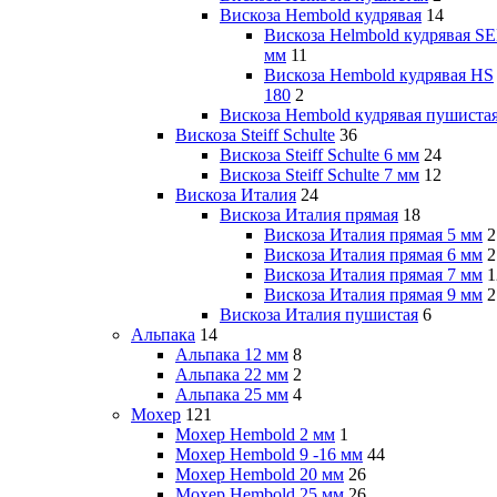
Вискоза Hembold кудрявая
14
Вискоза Helmbold кудрявая SE
мм
11
Вискоза Hembold кудрявая HS
180
2
Вискоза Hembold кудрявая пушиста
Вискоза Steiff Schulte
36
Вискоза Steiff Schulte 6 мм
24
Вискоза Steiff Schulte 7 мм
12
Вискоза Италия
24
Вискоза Италия прямая
18
Вискоза Италия прямая 5 мм
2
Вискоза Италия прямая 6 мм
2
Вискоза Италия прямая 7 мм
1
Вискоза Италия прямая 9 мм
2
Вискоза Италия пушистая
6
Альпака
14
Альпака 12 мм
8
Альпака 22 мм
2
Альпака 25 мм
4
Мохер
121
Мохер Hembold 2 мм
1
Мохер Hembold 9 -16 мм
44
Мохер Hembold 20 мм
26
Мохер Hembold 25 мм
26