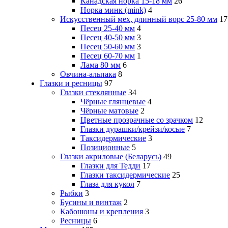
Канадская норка 15-18 мм
26
Норка минк (mink)
4
Искусственный мех, длинный ворс 25-80 мм
17
Песец 25-40 мм
4
Песец 40-50 мм
3
Песец 50-60 мм
3
Песец 60-70 мм
1
Лама 80 мм
6
Овчина-альпака
8
Глазки и ресницы
97
Глазки стеклянные
34
Чёрные глянцевые
4
Чёрные матовые
2
Цветные прозрачные со зрачком
12
Глазки дурашки/крейзи/косые
7
Таксидермические
3
Позиционные
5
Глазки акриловые (Беларусь)
49
Глазки для Тедди
17
Глазки таксидермические
25
Глаза для кукол
7
Рыбки
3
Бусины и винтаж
2
Кабошоны и крепления
3
Ресницы
6