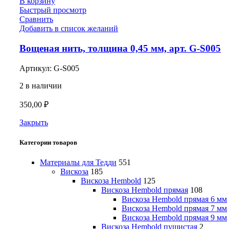
В корзину
Быстрый просмотр
Сравнить
Добавить в список желаний
Вощеная нить, толщина 0,45 мм, арт. G-S005
Артикул:
G-S005
2 в наличии
350,00
₽
Закрыть
Категории товаров
Материалы для Тедди
551
Вискоза
185
Вискоза Hembold
125
Вискоза Hembold прямая
108
Вискоза Hembold прямая 6 мм
Вискоза Hembold прямая 7 мм
Вискоза Hembold прямая 9 мм
Вискоза Hembold пушистая
2