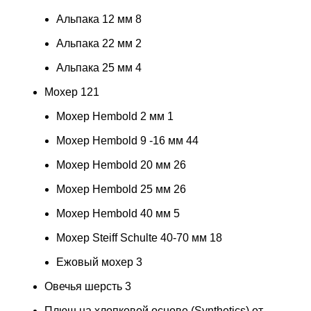
Альпака 12 мм
8
Альпака 22 мм
2
Альпака 25 мм
4
Мохер
121
Мохер Hembold 2 мм
1
Мохер Hembold 9 -16 мм
44
Мохер Hembold 20 мм
26
Мохер Hembold 25 мм
26
Мохер Hembold 40 мм
5
Мохер Steiff Schulte 40-70 мм
18
Ежовый мохер
3
Овечья шерсть
3
Плюш на хлопковой основе (Synthetics) от