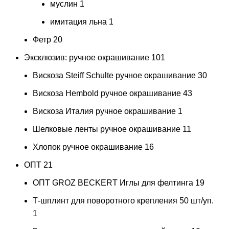
муслин
1
имитация льна
1
Фетр
20
Эксклюзив: ручное окрашивание
101
Вискоза Steiff Schulte ручное окрашивание
30
Вискоза Hembold ручное окрашивание
43
Вискоза Италия ручное окрашивание
1
Шелковые ленты ручное окрашивание
11
Хлопок ручное окрашивание
16
ОПТ
21
ОПТ GROZ BECKERT Иглы для фелтинга
19
Т-шплинт для поворотного крепления 50 шт/уп.
1