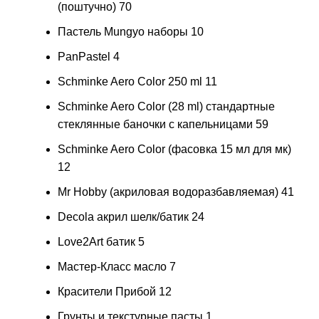
(поштучно)
70
Пастель Mungyo наборы
10
PanPastel
4
Schminke Aero Color 250 ml
11
Schminke Aero Color (28 ml) стандартные
стеклянные баночки с капельницами
59
Schminke Aero Color (фасовка 15 мл для мк)
12
Mr Hobby (акриловая водоразбавляемая)
41
Decola акрил шелк/батик
24
Love2Art батик
5
Мастер-Класс масло
7
Красители Прибой
12
Грунты и текстурные пасты
1