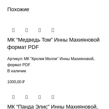
Похожие
МК “Медведь Том” Инны Махияновой
формат PDF
Артикул:
МК "Кролик Молли" Инны Махияновой,
формат PDF
В наличии
1000,00
₽
МК “Панда Элис” Инны Махияновой,