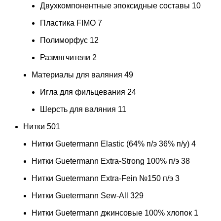
Двухкомпонентные эпоксидные составы
10
Пластика FIMO
7
Полиморфус
12
Размягчители
2
Материалы для валяния
49
Игла для фильцевания
24
Шерсть для валяния
11
Нитки
501
Нитки Guetermann Elastic (64% п/э 36% п/у)
4
Нитки Guetermann Extra-Strong 100% п/э
38
Нитки Guetermann Extra-Fein №150 п/э
3
Нитки Guetermann Sew-All
329
Нитки Guetermann джинсовые 100% хлопок
1