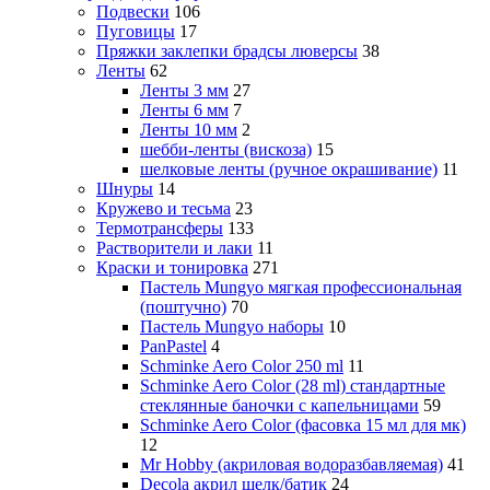
Подвески
106
Пуговицы
17
Пряжки заклепки брадсы люверсы
38
Ленты
62
Ленты 3 мм
27
Ленты 6 мм
7
Ленты 10 мм
2
шебби-ленты (вискоза)
15
шелковые ленты (ручное окрашивание)
11
Шнуры
14
Кружево и тесьма
23
Термотрансферы
133
Растворители и лаки
11
Краски и тонировка
271
Пастель Mungyo мягкая профессиональная
(поштучно)
70
Пастель Mungyo наборы
10
PanPastel
4
Schminke Aero Color 250 ml
11
Schminke Aero Color (28 ml) стандартные
стеклянные баночки с капельницами
59
Schminke Aero Color (фасовка 15 мл для мк)
12
Mr Hobby (акриловая водоразбавляемая)
41
Decola акрил шелк/батик
24