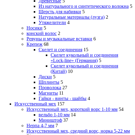
Древесные
5
Из натурального и синтетического волокна
5
Шерсть для набивки
5
Натуральные материалы (лузга)
2
Утяжелители
4
Носики
5
конский волос
2
Ревуны и музыкальные вставки
6
Крепеж
68
Скелет и соединения
15
Скелет кукольный и соединения
«Lock-line» (Германия)
5
Скелет кукольный и соединения
(Китай)
10
Диски
5
Шплинты
5
Проволока
27
Магниты
11
Гайки - винты - шайбы
4
Искусственный мех
157
Искусственный мех, короткий ворс 1-10 мм
54
вельбо 1-10 мм
14
Миништоф
37
Нерпа 4-7 мм
7
Искусственный мех, средний ворс, норка 5-22 мм