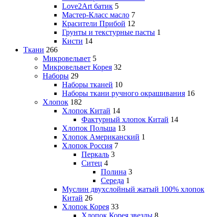
Love2Art батик
5
Мастер-Класс масло
7
Красители Прибой
12
Грунты и текстурные пасты
1
Кисти
14
Ткани
266
Микровельвет
5
Микровельвет Корея
32
Наборы
29
Наборы тканей
10
Наборы ткани ручного окрашивания
16
Хлопок
182
Хлопок Китай
14
Фактурный хлопок Китай
14
Хлопок Польша
13
Хлопок Американский
1
Хлопок Россия
7
Перкаль
3
Ситец
4
Полина
3
Середа
1
Муслин двухслойный жатый 100% хлопок
Китай
26
Хлопок Корея
33
Хлопок Корея звезды
8