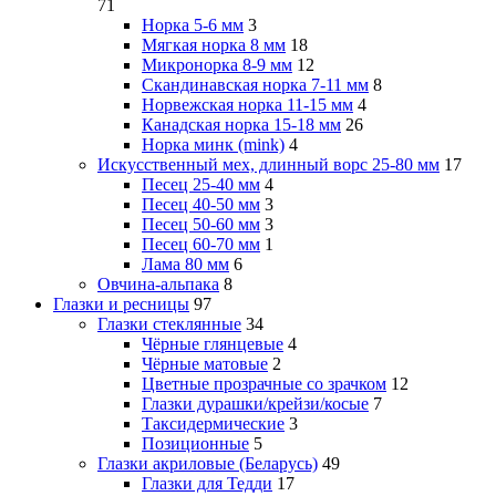
71
Норка 5-6 мм
3
Мягкая норка 8 мм
18
Микронорка 8-9 мм
12
Скандинавская норка 7-11 мм
8
Норвежская норка 11-15 мм
4
Канадская норка 15-18 мм
26
Норка минк (mink)
4
Искусственный мех, длинный ворс 25-80 мм
17
Песец 25-40 мм
4
Песец 40-50 мм
3
Песец 50-60 мм
3
Песец 60-70 мм
1
Лама 80 мм
6
Овчина-альпака
8
Глазки и ресницы
97
Глазки стеклянные
34
Чёрные глянцевые
4
Чёрные матовые
2
Цветные прозрачные со зрачком
12
Глазки дурашки/крейзи/косые
7
Таксидермические
3
Позиционные
5
Глазки акриловые (Беларусь)
49
Глазки для Тедди
17