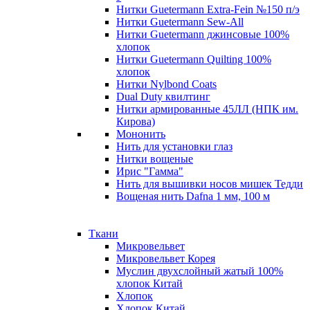
Нитки Guetermann Extra-Fein №150 п/э
Нитки Guetermann Sew-All
Нитки Guetermann джинсовые 100%
хлопок
Нитки Guetermann Quilting 100%
хлопок
Нитки Nylbond Coats
Dual Duty квилтинг
Нитки армированные 45ЛЛ (НПК им.
Кирова)
Мононить
Нить для установки глаз
Нитки вощеные
Ирис "Гамма"
Нить для вышивки носов мишек Тедди
Вощеная нить Dafna 1 мм, 100 м
Ткани
Микровельвет
Микровельвет Корея
Муслин двухслойный жатый 100%
хлопок Китай
Хлопок
Хлопок Китай