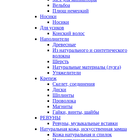
Вельбоа
Плюш немецкий
Носики
Носики
Для усиков
Конский волос
Наполнители
Древесные
Из натурального и синтетического
волокна
Шерсть
Натуральные материалы (лузга)
Утяжелители
Крепеж
Скелет, соединения
Диски
Шплинты
Проволока
Магниты
Гайки, винты, шайбы
РЕВУНЫ
Ревуны, музыкальные вставки
Натуральная кожа, искусственная замша
Кожа натуральная и спилок