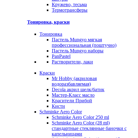
Кружево, тесьма
Термотрансферы
Тонировка, краски
Тонировка
Пастель Mungyo мягкая
профессиональная (поштучно)
Пастель Mungyo наборы
PanPastel
Растворители, лаки
Краски
Mr Hobby (акриловая
водоразбавляемая)
Decola акрил шелк/батик
Мастер-Класс масло
Красители Прибой
Кисти
Schminke Aero Color
Schminke Aero Color 250 ml
Schminke Aero Color (28 ml)
стандартные стеклянные баночки с
капельницами