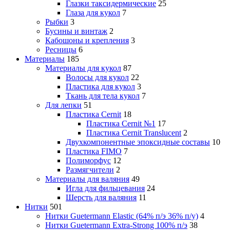
Глазки таксидермические
25
Глаза для кукол
7
Рыбки
3
Бусины и винтаж
2
Кабошоны и крепления
3
Ресницы
6
Материалы
185
Материалы для кукол
87
Волосы для кукол
22
Пластика для кукол
3
Ткань для тела кукол
7
Для лепки
51
Пластика Cernit
18
Пластика Cernit №1
17
Пластика Cernit Translucent
2
Двухкомпонентные эпоксидные составы
10
Пластика FIMO
7
Полиморфус
12
Размягчители
2
Материалы для валяния
49
Игла для фильцевания
24
Шерсть для валяния
11
Нитки
501
Нитки Guetermann Elastic (64% п/э 36% п/у)
4
Нитки Guetermann Extra-Strong 100% п/э
38