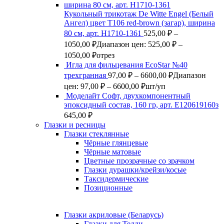
Кукольный трикотаж De Witte Engel (Белый
Ангел) цвет Т106 red-brown (загар), ширина
80 см, арт. Н1710-1361
525,00
₽
–
1050,00
₽
Диапазон цен: 525,00 ₽ –
1050,00 ₽
отрез
Игла для фильцевания EcoStar №40
трехгранная
97,00
₽
–
6600,00
₽
Диапазон
цен: 97,00 ₽ – 6600,00 ₽
шт/уп
Моделайт Софт, двухкомпонентный
эпоксидный состав, 160 гр, арт. Е120619160з
645,00
₽
Глазки и ресницы
Глазки стеклянные
Чёрные глянцевые
Чёрные матовые
Цветные прозрачные со зрачком
Глазки дурашки/крейзи/косые
Таксидермические
Позиционные
Глазки акриловые (Беларусь)
Глазки для Тедди