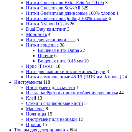
Нитки Guetermann Extra-Fein №150 п/э
3
Нитки Guetermann Sew-All
329
Нитки Guetermann джинсовые 100% хлопок
1
Нитки Guetermann Quilting 100% хлопок
6
Нитки Nylbond Coats
26
Dual Duty квилтинг
3
Мононить
4
Нить для установки глаз
5
Нитки вощеные
38
Вощёная нить Dafna
22
Прочие
6
Вощеная нить 0.45 мм
10
Ирис "Гамма"
18
Нить для вышивки носов мишек Тедди
3
Нитки армированные 45ЛЛ (НПК им. Кирова)
24
Инструменты
118
Инструмент для скелета
1
Иглы- напёрстки- приспособления для шитья
44
Клей
13
Стеки и силиконовые кисти
5
Маркеры
8
Ножницы
15
Инструмент для набивки
12
Прочие
15
Товары для декорирования
684