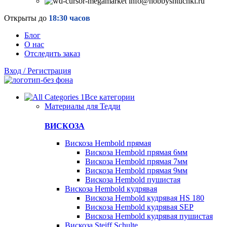
info@hobbyshtuchki.ru
Открыты до
18:30 часов
Блог
О нас
Отследить заказ
Вход / Регистрация
Все категории
Материалы для Тедди
ВИСКОЗА
Вискоза Hembold прямая
Вискоза Hembold прямая 6мм
Вискоза Hembold прямая 7мм
Вискоза Hembold прямая 9мм
Вискоза Hembold пушистая
Вискоза Hembold кудрявая
Вискоза Hembold кудрявая HS 180
Вискоза Hembold кудрявая SEP
Вискоза Hembold кудрявая пушистая
Вискоза Steiff Schulte