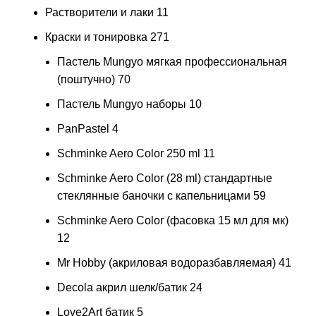
Растворители и лаки
11
Краски и тонировка
271
Пастель Mungyo мягкая профессиональная
(поштучно)
70
Пастель Mungyo наборы
10
PanPastel
4
Schminke Aero Color 250 ml
11
Schminke Aero Color (28 ml) стандартные
стеклянные баночки с капельницами
59
Schminke Aero Color (фасовка 15 мл для мк)
12
Mr Hobby (акриловая водоразбавляемая)
41
Decola акрил шелк/батик
24
Love2Art батик
5