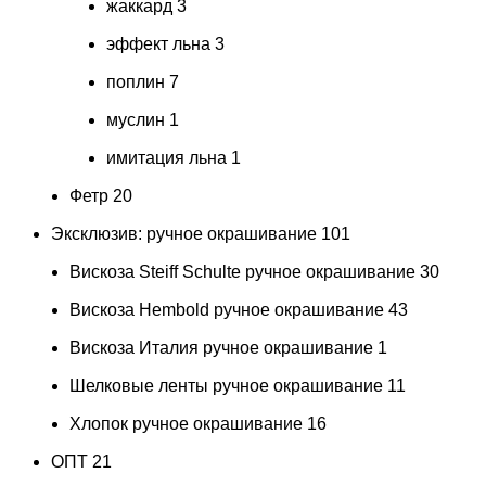
жаккард
3
эффект льна
3
поплин
7
муслин
1
имитация льна
1
Фетр
20
Эксклюзив: ручное окрашивание
101
Вискоза Steiff Schulte ручное окрашивание
30
Вискоза Hembold ручное окрашивание
43
Вискоза Италия ручное окрашивание
1
Шелковые ленты ручное окрашивание
11
Хлопок ручное окрашивание
16
ОПТ
21