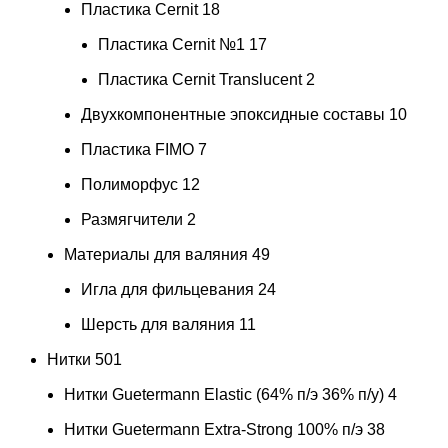
Пластика Cernit
18
Пластика Cernit №1
17
Пластика Cernit Translucent
2
Двухкомпонентные эпоксидные составы
10
Пластика FIMO
7
Полиморфус
12
Размягчители
2
Материалы для валяния
49
Игла для фильцевания
24
Шерсть для валяния
11
Нитки
501
Нитки Guetermann Elastic (64% п/э 36% п/у)
4
Нитки Guetermann Extra-Strong 100% п/э
38