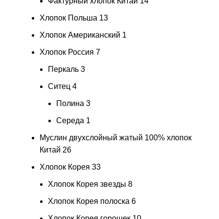
Фактурный хлопок Китай
14
Хлопок Польша
13
Хлопок Американский
1
Хлопок Россия
7
Перкаль
3
Ситец
4
Полина
3
Середа
1
Муслин двухслойный жатый 100% хлопок
Китай
26
Хлопок Корея
33
Хлопок Корея звезды
8
Хлопок Корея полоска
6
Хлопок Корея горошек
10