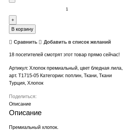
Количество
товара
Хлопок
премиальный,
В корзину
цвет
Сравнить
Добавить в список желаний
бледная
лила,
18
посетителей смотрят этот товар прямо сейчас!
арт.
Т1715-
Артикул:
Хлопок премиальный, цвет бледная лила,
05
арт. Т1715-05
Категории:
поплин
,
Ткани
,
Ткани
Турция
,
Хлопок
Поделиться:
Описание
Описание
Премиальный хлопок.