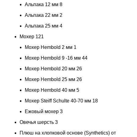
Альпака 12 мм
8
Альпака 22 мм
2
Альпака 25 мм
4
Мохер
121
Мохер Hembold 2 мм
1
Мохер Hembold 9 -16 мм
44
Мохер Hembold 20 мм
26
Мохер Hembold 25 мм
26
Мохер Hembold 40 мм
5
Мохер Steiff Schulte 40-70 мм
18
Ежовый мохер
3
Овечья шерсть
3
Плюш на хлопковой основе (Synthetics) от