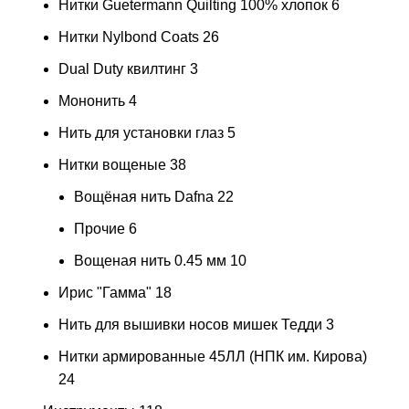
Нитки Guetermann Quilting 100% хлопок
6
Нитки Nylbond Coats
26
Dual Duty квилтинг
3
Мононить
4
Нить для установки глаз
5
Нитки вощеные
38
Вощёная нить Dafna
22
Прочие
6
Вощеная нить 0.45 мм
10
Ирис "Гамма"
18
Нить для вышивки носов мишек Тедди
3
Нитки армированные 45ЛЛ (НПК им. Кирова)
24