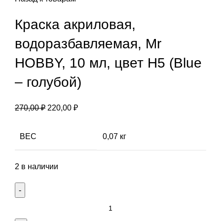
Краска акриловая,
водоразбавляемая, Mr
HOBBY, 10 мл, цвет Н5 (Blue
– голубой)
Первоначальная
Текущая
270,00
₽
220,00
₽
цена
цена:
составляла
220,00 ₽.
ВЕС
0,07 кг
270,00 ₽.
2 в наличии
Количество
товара