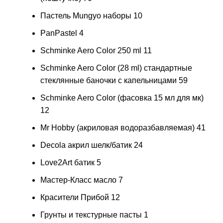
Пастель Mungyo наборы
10
PanPastel
4
Schminke Aero Color 250 ml
11
Schminke Aero Color (28 ml) стандартные
стеклянные баночки с капельницами
59
Schminke Aero Color (фасовка 15 мл для мк)
12
Mr Hobby (акриловая водоразбавляемая)
41
Decola акрил шелк/батик
24
Love2Art батик
5
Мастер-Класс масло
7
Красители Прибой
12
Грунты и текстурные пасты
1