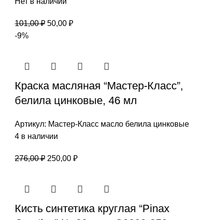
Нет в наличии
Первоначальная
Текущая
101,00
₽
50,00
₽
цена
цена:
-9%
составляла
50,00 ₽.
101,00 ₽.
Краска масляная “Мастер-Класс”,
белила цинковые, 46 мл
Артикул:
Мастер-Класс масло белила цинковые
4 в наличии
Первоначальная
Текущая
276,00
₽
250,00
₽
цена
цена:
составляла
250,00 ₽.
276,00 ₽.
Кисть синтетика круглая “Pinax