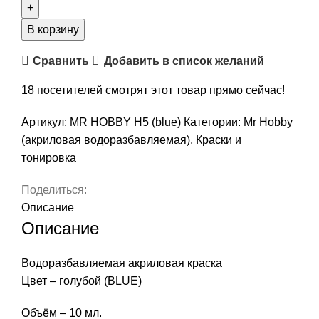
Краска
акриловая,
В корзину
водоразбавляемая,
Сравнить
Добавить в список желаний
Mr
HOBBY,
18
посетителей смотрят этот товар прямо сейчас!
10
мл,
Артикул:
MR HOBBY H5 (blue)
Категории:
Mr Hobby
цвет
(акриловая водоразбавляемая)
,
Краски и
Н5
тонировка
(Blue
-
Поделиться:
голубой)
Описание
Описание
Водоразбавляемая акриловая краска
Цвет – голубой (BLUE)
Объём – 10 мл.