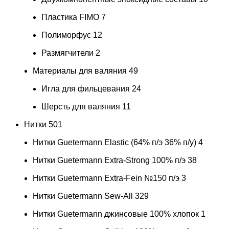
Пластика FIMO
7
Полиморфус
12
Размягчители
2
Материалы для валяния
49
Игла для фильцевания
24
Шерсть для валяния
11
Нитки
501
Нитки Guetermann Elastic (64% п/э 36% п/у)
4
Нитки Guetermann Extra-Strong 100% п/э
38
Нитки Guetermann Extra-Fein №150 п/э
3
Нитки Guetermann Sew-All
329
Нитки Guetermann джинсовые 100% хлопок
1