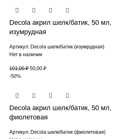
101,00 ₽.
Decola акрил шелк/батик, 50 мл,
изумрудная
Артикул:
Decola шелк/батик (изумрудная)
Нет в наличии
Первоначальная
Текущая
101,00
₽
50,00
₽
цена
цена:
-50%
составляла
50,00 ₽.
101,00 ₽.
Decola акрил шелк/батик, 50 мл,
фиолетовая
Артикул:
Decola шелк/батик (фиолетовая)