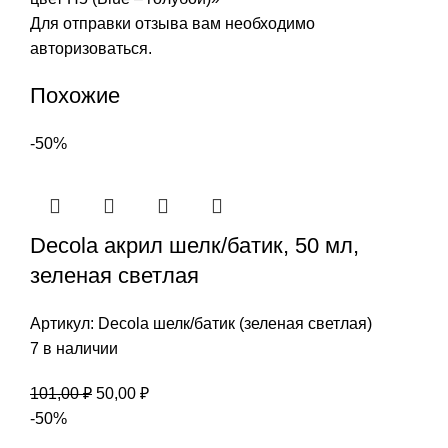
Для отправки отзыва вам необходимо
авторизоваться
.
Похожие
-50%
Decola акрил шелк/батик, 50 мл,
зеленая светлая
Артикул:
Decola шелк/батик (зеленая светлая)
7 в наличии
Первоначальная
Текущая
101,00
₽
50,00
₽
цена
цена:
-50%
составляла
50,00 ₽.