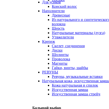
Для усиков
Конский волос
Наполнители
Древесные
Из натурального и синтетическог
волокна
Шерсть
Натуральные материалы (лузга)
Утяжелители
Крепеж
Скелет, соединения
Диски
Шплинты
Проволока
Магниты
Гайки, винты, шайбы
РЕВУНЫ
Ревуны, музыкальные вставки
Натуральная кожа, искусственная замш
Кожа натуральная и спилок
Искусственная замша
Искусственная замша стрейч
Большой выбор