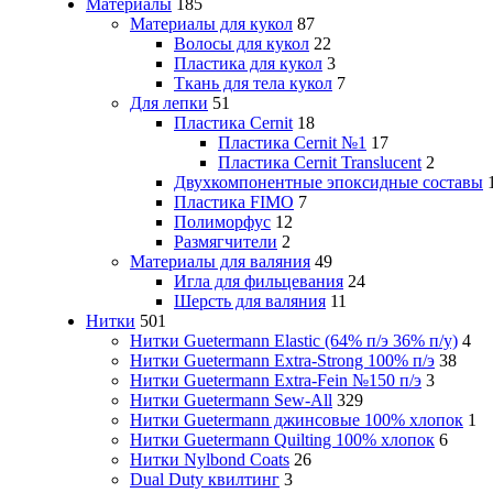
Материалы
185
Материалы для кукол
87
Волосы для кукол
22
Пластика для кукол
3
Ткань для тела кукол
7
Для лепки
51
Пластика Cernit
18
Пластика Cernit №1
17
Пластика Cernit Translucent
2
Двухкомпонентные эпоксидные составы
Пластика FIMO
7
Полиморфус
12
Размягчители
2
Материалы для валяния
49
Игла для фильцевания
24
Шерсть для валяния
11
Нитки
501
Нитки Guetermann Elastic (64% п/э 36% п/у)
4
Нитки Guetermann Extra-Strong 100% п/э
38
Нитки Guetermann Extra-Fein №150 п/э
3
Нитки Guetermann Sew-All
329
Нитки Guetermann джинсовые 100% хлопок
1
Нитки Guetermann Quilting 100% хлопок
6
Нитки Nylbond Coats
26
Dual Duty квилтинг
3