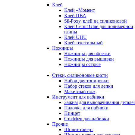
Клей
Клей «Момент
Клей ПВА
Sil-Poxy, клей на силиконовой
Клей Cernit Glue для полимерной
глины
Клей UHU
Клей текстильный
Ножницы
Ножницы для обрезки
Ножницы для вышивки
Ножницы острые
Стеки, силиконовые кисти
Набор для тонировки
Набор стеков для лепки
Макетный нож,
Инструмент для набивки
Зажим для выворачивания детале
Палочка для набивки
Пинцет
Стаффер для набивки
Прочие
Шплинтоверт
Щипцы-клещи для скелета