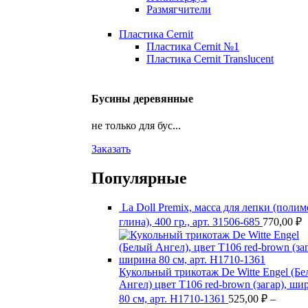
Размягчители
Пластика Cernit
Пластика Cernit №1
Пластика Cernit Translucent
Бусины деревянные
не только для бус...
Заказать
Популярные
La Doll Premix, масса для лепки (поли
глина), 400 гр., арт. З1506-685
770,00
₽
Кукольный трикотаж De Witte Engel (Б
Ангел) цвет Т106 red-brown (загар), ши
80 см, арт. Н1710-1361
525,00
₽
–