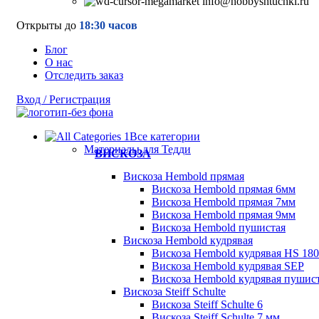
info@hobbyshtuchki.ru
Открыты до
18:30 часов
Блог
О нас
Отследить заказ
Вход / Регистрация
Все категории
Материалы для Тедди
ВИСКОЗА
Вискоза Hembold прямая
Вискоза Hembold прямая 6мм
Вискоза Hembold прямая 7мм
Вискоза Hembold прямая 9мм
Вискоза Hembold пушистая
Вискоза Hembold кудрявая
Вискоза Hembold кудрявая HS 180
Вискоза Hembold кудрявая SEP
Вискоза Hembold кудрявая пушис
Вискоза Steiff Schulte
Вискоза Steiff Schulte 6
Вискоза Steiff Schulte 7 мм