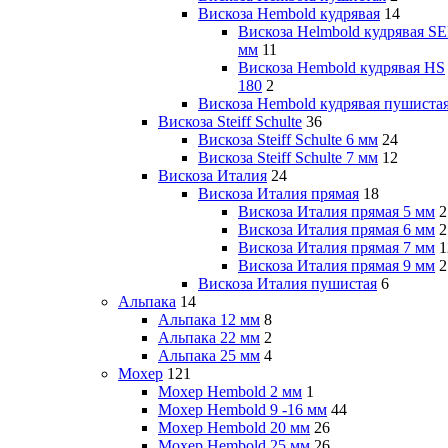
Вискоза Hembold кудрявая
14
Вискоза Helmbold кудрявая SE
мм
11
Вискоза Hembold кудрявая HS
180
2
Вискоза Hembold кудрявая пушиста
Вискоза Steiff Schulte
36
Вискоза Steiff Schulte 6 мм
24
Вискоза Steiff Schulte 7 мм
12
Вискоза Италия
24
Вискоза Италия прямая
18
Вискоза Италия прямая 5 мм
2
Вискоза Италия прямая 6 мм
2
Вискоза Италия прямая 7 мм
1
Вискоза Италия прямая 9 мм
2
Вискоза Италия пушистая
6
Альпака
14
Альпака 12 мм
8
Альпака 22 мм
2
Альпака 25 мм
4
Мохер
121
Мохер Hembold 2 мм
1
Мохер Hembold 9 -16 мм
44
Мохер Hembold 20 мм
26
Мохер Hembold 25 мм
26