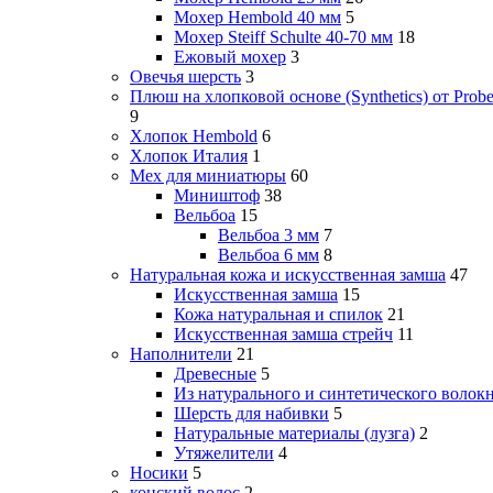
Мохер Hembold 40 мм
5
Мохер Steiff Schulte 40-70 мм
18
Ежовый мохер
3
Овечья шерсть
3
Плюш на хлопковой основе (Synthetics) от Probe
9
Хлопок Hembold
6
Хлопок Италия
1
Мех для миниатюры
60
Миништоф
38
Вельбоа
15
Вельбоа 3 мм
7
Вельбоа 6 мм
8
Натуральная кожа и искусственная замша
47
Искусственная замша
15
Кожа натуральная и спилок
21
Искусственная замша стрейч
11
Наполнители
21
Древесные
5
Из натурального и синтетического волок
Шерсть для набивки
5
Натуральные материалы (лузга)
2
Утяжелители
4
Носики
5
конский волос
2