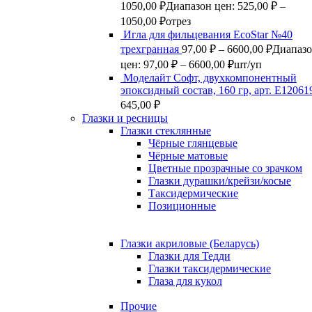
1050,00
₽
Диапазон цен: 525,00 ₽ –
1050,00 ₽
отрез
Игла для фильцевания EcoStar №40
трехгранная
97,00
₽
–
6600,00
₽
Диапаз
цен: 97,00 ₽ – 6600,00 ₽
шт/уп
Моделайт Софт, двухкомпонентный
эпоксидный состав, 160 гр, арт. Е12061
645,00
₽
Глазки и ресницы
Глазки стеклянные
Чёрные глянцевые
Чёрные матовые
Цветные прозрачные со зрачком
Глазки дурашки/крейзи/косые
Таксидермические
Позиционные
Глазки акриловые (Беларусь)
Глазки для Тедди
Глазки таксидермические
Глаза для кукол
Прочие