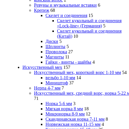
Ревуны и музыкальные вставки
6
Крепеж
68
Скелет и соединения
15
Скелет кукольный и соединения
«Lock-line» (Германия)
5
Скелет кукольный и соединения
(Китай)
10
Диски
5
Шплинты
5
Проволока
27
Магниты
11
Гайки - винты - шайбы
4
Искусственный мех
157
Искусственный мех, короткий ворс 1-10 мм
54
вельбо 1-10 мм
14
Миништоф
37
Нерпа 4-7 мм
7
Искусственный мех, средний ворс, норка 5-22 
71
Норка 5-6 мм
3
Мягкая норка 8 мм
18
Микронорка 8-9 мм
12
Скандинавская норка 7-11 мм
8
Норвежская норка 11-15 мм
4