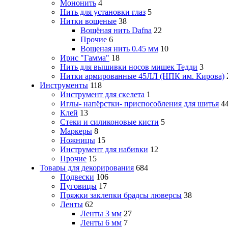
Мононить
4
Нить для установки глаз
5
Нитки вощеные
38
Вощёная нить Dafna
22
Прочие
6
Вощеная нить 0.45 мм
10
Ирис "Гамма"
18
Нить для вышивки носов мишек Тедди
3
Нитки армированные 45ЛЛ (НПК им. Кирова)
Инструменты
118
Инструмент для скелета
1
Иглы- напёрстки- приспособления для шитья
4
Клей
13
Стеки и силиконовые кисти
5
Маркеры
8
Ножницы
15
Инструмент для набивки
12
Прочие
15
Товары для декорирования
684
Подвески
106
Пуговицы
17
Пряжки заклепки брадсы люверсы
38
Ленты
62
Ленты 3 мм
27
Ленты 6 мм
7