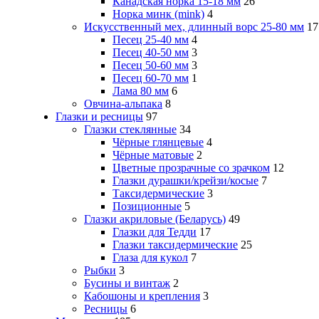
Канадская норка 15-18 мм
26
Норка минк (mink)
4
Искусственный мех, длинный ворс 25-80 мм
17
Песец 25-40 мм
4
Песец 40-50 мм
3
Песец 50-60 мм
3
Песец 60-70 мм
1
Лама 80 мм
6
Овчина-альпака
8
Глазки и ресницы
97
Глазки стеклянные
34
Чёрные глянцевые
4
Чёрные матовые
2
Цветные прозрачные со зрачком
12
Глазки дурашки/крейзи/косые
7
Таксидермические
3
Позиционные
5
Глазки акриловые (Беларусь)
49
Глазки для Тедди
17
Глазки таксидермические
25
Глаза для кукол
7
Рыбки
3
Бусины и винтаж
2
Кабошоны и крепления
3
Ресницы
6