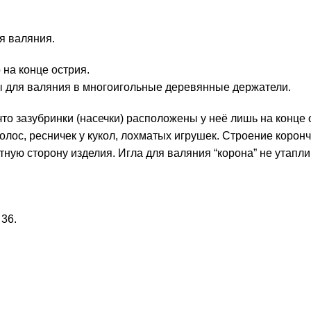
я валяния.
 на конце острия.
ы для валяния в многоигольные деревянные держатели.
что зазубринки (насечки) расположены у неё лишь на конце
ос, ресничек у кукол, лохматых игрушек. Строение коронча
ную сторону изделия. Игла для валяния “корона” не утаплив
 36.