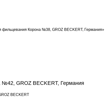
 для фильцевания Корона №38, GROZ BEСKERT, Германия»
на №42, GROZ BEСKERT, Германия
, GROZ BEСKERT