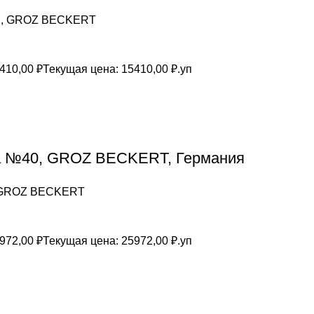
ая, GROZ BEСKERT
410,00
₽
Текущая цена: 15410,00 ₽.
уп
на №40, GROZ BEСKERT, Германия
, GROZ BEСKERT
972,00
₽
Текущая цена: 25972,00 ₽.
уп