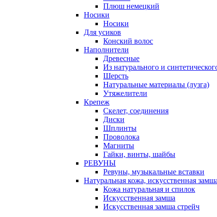
Плюш немецкий
Носики
Носики
Для усиков
Конский волос
Наполнители
Древесные
Из натурального и синтетическог
Шерсть
Натуральные материалы (лузга)
Утяжелители
Крепеж
Скелет, соединения
Диски
Шплинты
Проволока
Магниты
Гайки, винты, шайбы
РЕВУНЫ
Ревуны, музыкальные вставки
Натуральная кожа, искусственная замш
Кожа натуральная и спилок
Искусственная замша
Искусственная замша стрейч