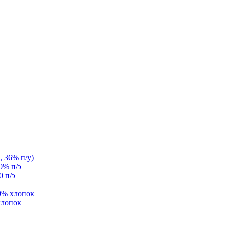
, 36% п/у)
0% п/э
0 п/э
0% хлопок
хлопок