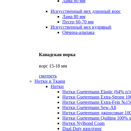
Лама 80 мм
Искусственный мех длинный ворс
Лама 80 мм
Песец 60-70 мм
Искусственный мех кудрявый
Овчина-альпака
Канадская норка
ворс 15-18 мм
смотреть
Нитки и Ткани
Нитки
Нитки Guetermann Elastic (64% п/э
Нитки Guetermann Extra-Strong 10
Нитки Guetermann Extra-Fein №15
Нитки Guetermann Sew-All
Нитки Guetermann джинсовые 10
Нитки Guetermann Quilting 100% 
Нитки Nylbond Coats
Dual Duty квилтинг