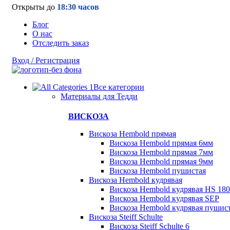
Открыты до
18:30 часов
Блог
О нас
Отследить заказ
Вход / Регистрация
Все категории
Материалы для Тедди
ВИСКОЗА
Вискоза Hembold прямая
Вискоза Hembold прямая 6мм
Вискоза Hembold прямая 7мм
Вискоза Hembold прямая 9мм
Вискоза Hembold пушистая
Вискоза Hembold кудрявая
Вискоза Hembold кудрявая HS 180
Вискоза Hembold кудрявая SEP
Вискоза Hembold кудрявая пушис
Вискоза Steiff Schulte
Вискоза Steiff Schulte 6