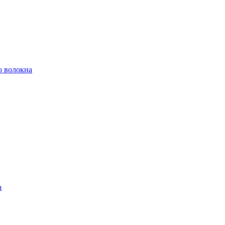
о волокна
а