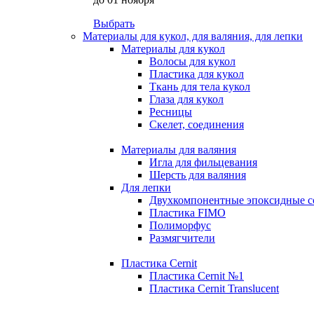
Выбрать
Материалы для кукол, для валяния, для лепки
Материалы для кукол
Волосы для кукол
Пластика для кукол
Ткань для тела кукол
Глаза для кукол
Ресницы
Скелет, соединения
Материалы для валяния
Игла для фильцевания
Шерсть для валяния
Для лепки
Двухкомпонентные эпоксидные с
Пластика FIMO
Полиморфус
Размягчители
Пластика Cernit
Пластика Cernit №1
Пластика Cernit Translucent