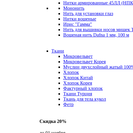
Нитки армированные 45ЛЛ (НПК 
Мононить
Нить для установки глаз
Нитки вощеные
Ирис "Гамма"
Нить для вышивки носов мишек 
Вощеная нить Dafna 1 мм, 100 м
Ткани
Микровельвет
Микровельвет Корея
Муслин двухслойный жатый 100
Хлопок
Хлопок Китай
Хлопок Корея
Фактурный хлопок
Ткани Турция
Ткань для тела кукол
Фетр
Скидка 20%
до 01 ноября