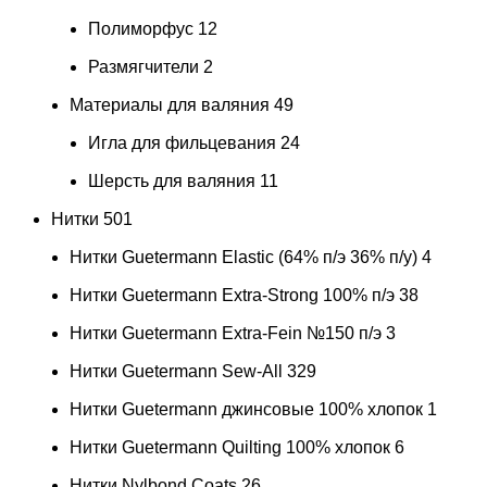
Полиморфус
12
Размягчители
2
Материалы для валяния
49
Игла для фильцевания
24
Шерсть для валяния
11
Нитки
501
Нитки Guetermann Elastic (64% п/э 36% п/у)
4
Нитки Guetermann Extra-Strong 100% п/э
38
Нитки Guetermann Extra-Fein №150 п/э
3
Нитки Guetermann Sew-All
329
Нитки Guetermann джинсовые 100% хлопок
1
Нитки Guetermann Quilting 100% хлопок
6
Нитки Nylbond Coats
26