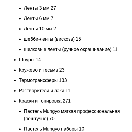
Ленты 3 мм
27
Ленты 6 мм
7
Ленты 10 мм
2
шебби-ленты (вискоза)
15
шелковые ленты (ручное окрашивание)
11
Шнуры
14
Кружево и тесьма
23
Термотрансферы
133
Растворители и лаки
11
Краски и тонировка
271
Пастель Mungyo мягкая профессиональная
(поштучно)
70
Пастель Mungyo наборы
10