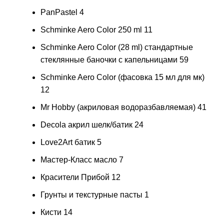
PanPastel
4
Schminke Aero Color 250 ml
11
Schminke Aero Color (28 ml) стандартные
стеклянные баночки с капельницами
59
Schminke Aero Color (фасовка 15 мл для мк)
12
Mr Hobby (акриловая водоразбавляемая)
41
Decola акрил шелк/батик
24
Love2Art батик
5
Мастер-Класс масло
7
Красители Прибой
12
Грунты и текстурные пасты
1
Кисти
14