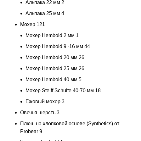
Альпака 22 мм
2
Альпака 25 мм
4
Мохер
121
Мохер Hembold 2 мм
1
Мохер Hembold 9 -16 мм
44
Мохер Hembold 20 мм
26
Мохер Hembold 25 мм
26
Мохер Hembold 40 мм
5
Мохер Steiff Schulte 40-70 мм
18
Ежовый мохер
3
Овечья шерсть
3
Плюш на хлопковой основе (Synthetics) от
Probear
9