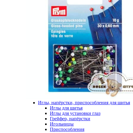
Иглы, напёрстки, приспособления для шитья
Иглы для шитья
Иглы для установки глаз
Грейфер, напёрстки
Игольницы
Приспособления