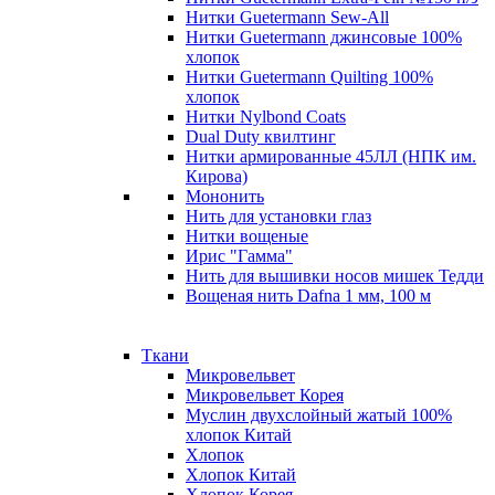
Нитки Guetermann Sew-All
Нитки Guetermann джинсовые 100%
хлопок
Нитки Guetermann Quilting 100%
хлопок
Нитки Nylbond Coats
Dual Duty квилтинг
Нитки армированные 45ЛЛ (НПК им.
Кирова)
Мононить
Нить для установки глаз
Нитки вощеные
Ирис "Гамма"
Нить для вышивки носов мишек Тедди
Вощеная нить Dafna 1 мм, 100 м
Ткани
Микровельвет
Микровельвет Корея
Муслин двухслойный жатый 100%
хлопок Китай
Хлопок
Хлопок Китай
Хлопок Корея