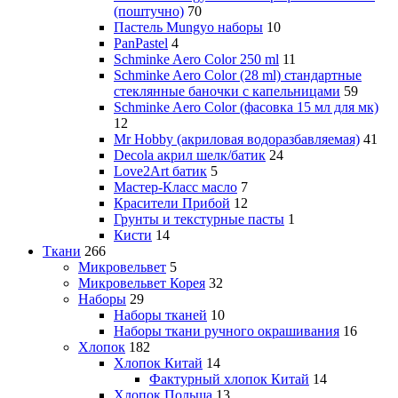
(поштучно)
70
Пастель Mungyo наборы
10
PanPastel
4
Schminke Aero Color 250 ml
11
Schminke Aero Color (28 ml) стандартные
стеклянные баночки с капельницами
59
Schminke Aero Color (фасовка 15 мл для мк)
12
Mr Hobby (акриловая водоразбавляемая)
41
Decola акрил шелк/батик
24
Love2Art батик
5
Мастер-Класс масло
7
Красители Прибой
12
Грунты и текстурные пасты
1
Кисти
14
Ткани
266
Микровельвет
5
Микровельвет Корея
32
Наборы
29
Наборы тканей
10
Наборы ткани ручного окрашивания
16
Хлопок
182
Хлопок Китай
14
Фактурный хлопок Китай
14
Хлопок Польша
13