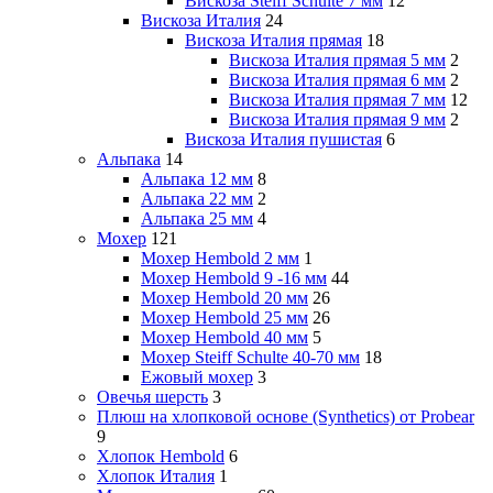
Вискоза Steiff Schulte 7 мм
12
Вискоза Италия
24
Вискоза Италия прямая
18
Вискоза Италия прямая 5 мм
2
Вискоза Италия прямая 6 мм
2
Вискоза Италия прямая 7 мм
12
Вискоза Италия прямая 9 мм
2
Вискоза Италия пушистая
6
Альпака
14
Альпака 12 мм
8
Альпака 22 мм
2
Альпака 25 мм
4
Мохер
121
Мохер Hembold 2 мм
1
Мохер Hembold 9 -16 мм
44
Мохер Hembold 20 мм
26
Мохер Hembold 25 мм
26
Мохер Hembold 40 мм
5
Мохер Steiff Schulte 40-70 мм
18
Ежовый мохер
3
Овечья шерсть
3
Плюш на хлопковой основе (Synthetics) от Probear
9
Хлопок Hembold
6
Хлопок Италия
1