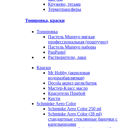
Кружево, тесьма
Термотрансферы
Тонировка, краски
Тонировка
Пастель Mungyo мягкая
профессиональная (поштучно)
Пастель Mungyo наборы
PanPastel
Растворители, лаки
Краски
Mr Hobby (акриловая
водоразбавляемая)
Decola акрил шелк/батик
Мастер-Класс масло
Красители Прибой
Кисти
Schminke Aero Color
Schminke Aero Color 250 ml
Schminke Aero Color (28 ml)
стандартные стеклянные баночки с
капельницами