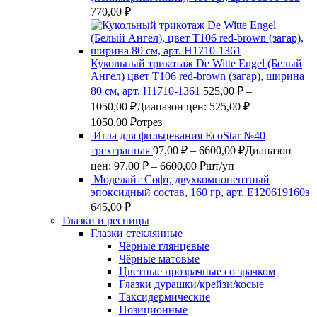
770,00
₽
Кукольный трикотаж De Witte Engel (Белый
Ангел) цвет Т106 red-brown (загар), ширина
80 см, арт. Н1710-1361
525,00
₽
–
1050,00
₽
Диапазон цен: 525,00 ₽ –
1050,00 ₽
отрез
Игла для фильцевания EcoStar №40
трехгранная
97,00
₽
–
6600,00
₽
Диапазон
цен: 97,00 ₽ – 6600,00 ₽
шт/уп
Моделайт Софт, двухкомпонентный
эпоксидный состав, 160 гр, арт. Е120619160з
645,00
₽
Глазки и ресницы
Глазки стеклянные
Чёрные глянцевые
Чёрные матовые
Цветные прозрачные со зрачком
Глазки дурашки/крейзи/косые
Таксидермические
Позиционные