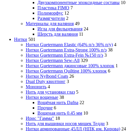
Двухкомпонентные эпоксидные составы
10
Пластика FIMO
7
Полиморфус
12
Размягчители
2
Материалы для валяния
49
Игла для фильцевания
24
Шерсть для валяния
11
Нитки
501
Нитки Guetermann Elastic (64% п/э 36% п/у)
4
Нитки Guetermann Extra-Strong 100% п/э
38
Нитки Guetermann Extra-Fein №150 п/э
3
Нитки Guetermann Sew-All
329
Нитки Guetermann джинсовые 100% хлопок
1
Нитки Guetermann Quilting 100% хлопок
6
Нитки Nylbond Coats
26
Dual Duty квилтинг
3
Мононить
4
Нить для установки глаз
5
Нитки вощеные
38
Вощёная нить Dafna
22
Прочие
6
Вощеная нить 0.45 мм
10
Ирис "Гамма"
18
Нить для вышивки носов мишек Тедди
3
Нитки армированные 45ЛЛ (НПК им. Кирова)
24