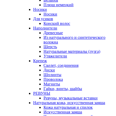
Вельбоа
Плюш немецкий
Носики
Носики
Для усиков
Конский волос
Наполнители
Древесные
Из натурального и синтетического
волокна
Шерсть
Натуральные материалы (лузга)
Утяжелители
Крепеж
Скелет, соединения
Диски
Шплинты
Проволока
Магниты
Гайки, винты, шайбы
РЕВУНЫ
Ревуны, музыкальные вставки
Натуральная кожа, искусственная замша
Кожа натуральная и спилок
Искусственная замша