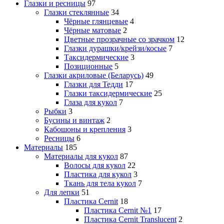
Глазки и ресницы
97
Глазки стеклянные
34
Чёрные глянцевые
4
Чёрные матовые
2
Цветные прозрачные со зрачком
12
Глазки дурашки/крейзи/косые
7
Таксидермические
3
Позиционные
5
Глазки акриловые (Беларусь)
49
Глазки для Тедди
17
Глазки таксидермические
25
Глаза для кукол
7
Рыбки
3
Бусины и винтаж
2
Кабошоны и крепления
3
Ресницы
6
Материалы
185
Материалы для кукол
87
Волосы для кукол
22
Пластика для кукол
3
Ткань для тела кукол
7
Для лепки
51
Пластика Cernit
18
Пластика Cernit №1
17
Пластика Cernit Translucent
2