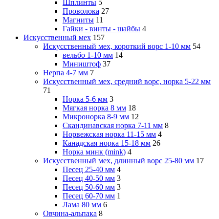
Шплинты
5
Проволока
27
Магниты
11
Гайки - винты - шайбы
4
Искусственный мех
157
Искусственный мех, короткий ворс 1-10 мм
54
вельбо 1-10 мм
14
Миништоф
37
Нерпа 4-7 мм
7
Искусственный мех, средний ворс, норка 5-22 мм
71
Норка 5-6 мм
3
Мягкая норка 8 мм
18
Микронорка 8-9 мм
12
Скандинавская норка 7-11 мм
8
Норвежская норка 11-15 мм
4
Канадская норка 15-18 мм
26
Норка минк (mink)
4
Искусственный мех, длинный ворс 25-80 мм
17
Песец 25-40 мм
4
Песец 40-50 мм
3
Песец 50-60 мм
3
Песец 60-70 мм
1
Лама 80 мм
6
Овчина-альпака
8