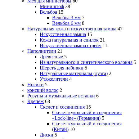
Мех для миниатюры
60
Миништоф
38
Вельбоа
15
Вельбоа 3 мм
7
Вельбоа 6 мм
8
Натуральная кожа и искусственная замша
47
Искусственная замша
15
Кожа натуральная и спилок
21
Искусственная замша стрейч
11
Наполнители
21
Древесные
5
Из натурального и синтетического волокна
5
Шерсть для набивки
5
Натуральные материалы (лузга)
2
Утяжелители
4
Носики
5
конский волос
2
Ревуны и музыкальные вставки
6
Крепеж
68
Скелет и соединения
15
Скелет кукольный и соединения
«Lock-line» (Германия)
5
Скелет кукольный и соединения
(Китай)
10
Диски
5