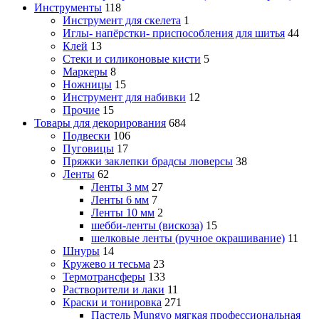
Инструменты
118
Инструмент для скелета
1
Иглы- напёрстки- приспособления для шитья
44
Клей
13
Стеки и силиконовые кисти
5
Маркеры
8
Ножницы
15
Инструмент для набивки
12
Прочие
15
Товары для декорирования
684
Подвески
106
Пуговицы
17
Пряжки заклепки брадсы люверсы
38
Ленты
62
Ленты 3 мм
27
Ленты 6 мм
7
Ленты 10 мм
2
шебби-ленты (вискоза)
15
шелковые ленты (ручное окрашивание)
11
Шнуры
14
Кружево и тесьма
23
Термотрансферы
133
Растворители и лаки
11
Краски и тонировка
271
Пастель Mungyo мягкая профессиональная