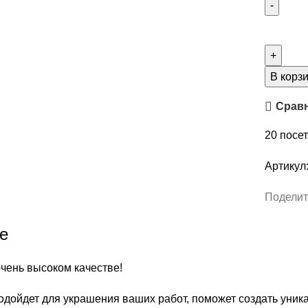
В корз
Срав
20
посет
Артикул
Поделит
е
очень высоком качестве!
одойдет для украшения ваших работ, поможет создать уни