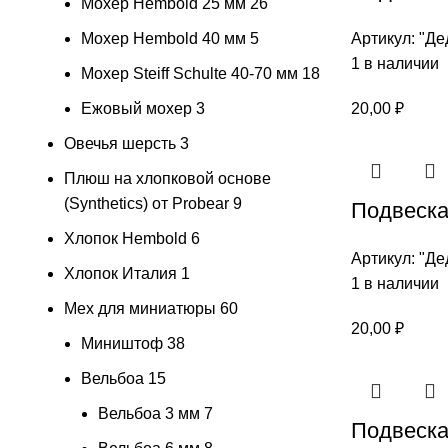
Мохер Hembold 25 мм
26
Мохер Hembold 40 мм
5
Артикул:
"Де
1 в наличии
Мохер Steiff Schulte 40-70 мм
18
Ежовый мохер
3
20,00
₽
Овечья шерсть
3
Плюш на хлопковой основе
(Synthetics) от Probear
9
Подвеска 
Хлопок Hembold
6
Артикул:
"Де
Хлопок Италия
1
1 в наличии
Мех для миниатюры
60
20,00
₽
Миништоф
38
Вельбоа
15
Вельбоа 3 мм
7
Подвеска 