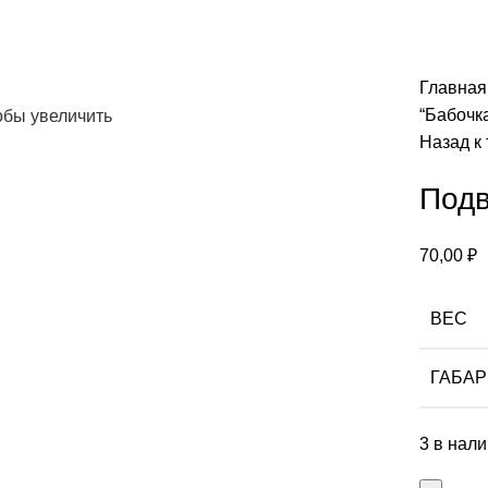
Главна
“Бабочка
обы увеличить
Назад к
Подв
70,00
₽
ВЕС
ГАБА
3 в нал