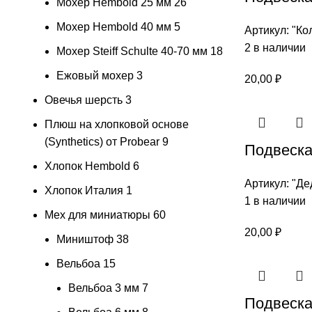
Мохер Hembold 25 мм
26
Мохер Hembold 40 мм
5
Артикул:
"Ко
2 в наличии
Мохер Steiff Schulte 40-70 мм
18
Ежовый мохер
3
20,00
₽
Овечья шерсть
3
Плюш на хлопковой основе
(Synthetics) от Probear
9
Подвеска 
Хлопок Hembold
6
Артикул:
"Де
Хлопок Италия
1
1 в наличии
Мех для миниатюры
60
20,00
₽
Миништоф
38
Вельбоа
15
Вельбоа 3 мм
7
Подвеска