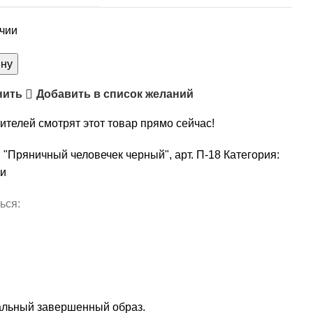
ичии
тво
ину
нить
Добавить в список желаний
а
ный
ителей смотрят этот товар прямо сейчас!
ек
,
:
"Пряничный человечек черный", арт. П-18
Категория:
и
ься:
кальный завершенный образ.