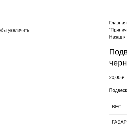
Главна
“Пряничн
обы увеличить
Назад к
Подв
черн
20,00
₽
Подвеск
ВЕС
ГАБА