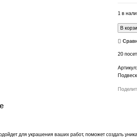
1 в нал
Количес
В корз
товара
Срав
Подвеск
"Прянич
20
посет
человеч
черный"
Артикул
арт.
Подвеск
П-18
Поделит
е
одойдет для украшения ваших работ, поможет создать уни