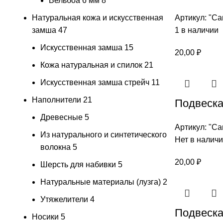
Вельбоа 6 мм
8
Натуральная кожа и искусственная
Артикул:
"Са
замша
47
1 в наличии
Искусственная замша
15
20,00
₽
Кожа натуральная и спилок
21
Искусственная замша стрейч
11
Наполнители
21
Подвеска
Древесные
5
Артикул:
"Са
Из натурального и синтетического
Нет в налич
волокна
5
20,00
₽
Шерсть для набивки
5
Натуральные материалы (лузга)
2
Утяжелители
4
Подвеска 
Носики
5