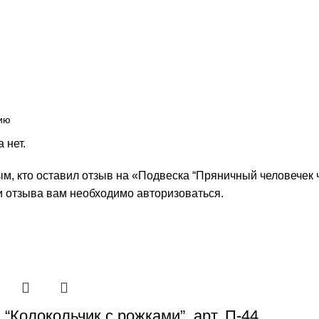
.
 нет.
м, кто оставил отзыв на «Подвеска “Пряничный человечек ч
и отзыва вам необходимо
авторизоваться
.
“Колокольчик с рожками”, арт. П-44