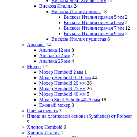
Вискоза Steiff Schulte 7 мм
12
Вискоза Италия
24
Вискоза Италия прямая
18
Вискоза Италия прямая 5 мм
2
Вискоза Италия прямая 6 мм
2
Вискоза Италия прямая 7 мм
12
Вискоза Италия прямая 9 мм
2
Вискоза Италия пушистая
6
Альпака
14
Альпака 12 мм
8
Альпака 22 мм
2
Альпака 25 мм
4
Мохер
121
Мохер Hembold 2 мм
1
Мохер Hembold 9 -16 мм
44
Мохер Hembold 20 мм
26
Мохер Hembold 25 мм
26
Мохер Hembold 40 мм
5
Мохер Steiff Schulte 40-70 мм
18
Ежовый мохер
3
Овечья шерсть
3
Плюш на хлопковой основе (Synthetics) от Probear
9
Хлопок Hembold
6
Хлопок Италия
1