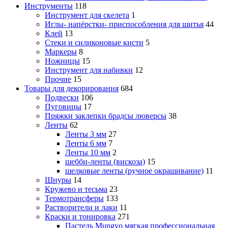
Инструменты
118
Инструмент для скелета
1
Иглы- напёрстки- приспособления для шитья
44
Клей
13
Стеки и силиконовые кисти
5
Маркеры
8
Ножницы
15
Инструмент для набивки
12
Прочие
15
Товары для декорирования
684
Подвески
106
Пуговицы
17
Пряжки заклепки брадсы люверсы
38
Ленты
62
Ленты 3 мм
27
Ленты 6 мм
7
Ленты 10 мм
2
шебби-ленты (вискоза)
15
шелковые ленты (ручное окрашивание)
11
Шнуры
14
Кружево и тесьма
23
Термотрансферы
133
Растворители и лаки
11
Краски и тонировка
271
Пастель Mungyo мягкая профессиональная