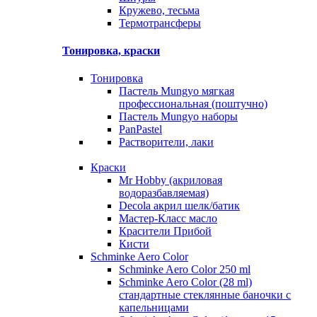
Кружево, тесьма
Термотрансферы
Тонировка, краски
Тонировка
Пастель Mungyo мягкая
профессиональная (поштучно)
Пастель Mungyo наборы
PanPastel
Растворители, лаки
Краски
Mr Hobby (акриловая
водоразбавляемая)
Decola акрил шелк/батик
Мастер-Класс масло
Красители Прибой
Кисти
Schminke Aero Color
Schminke Aero Color 250 ml
Schminke Aero Color (28 ml)
стандартные стеклянные баночки с
капельницами