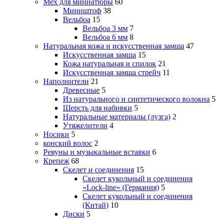
Мех для миниатюры
60
Миништоф
38
Вельбоа
15
Вельбоа 3 мм
7
Вельбоа 6 мм
8
Натуральная кожа и искусственная замша
47
Искусственная замша
15
Кожа натуральная и спилок
21
Искусственная замша стрейч
11
Наполнители
21
Древесные
5
Из натурального и синтетического волокна
5
Шерсть для набивки
5
Натуральные материалы (лузга)
2
Утяжелители
4
Носики
5
конский волос
2
Ревуны и музыкальные вставки
6
Крепеж
68
Скелет и соединения
15
Скелет кукольный и соединения
«Lock-line» (Германия)
5
Скелет кукольный и соединения
(Китай)
10
Диски
5