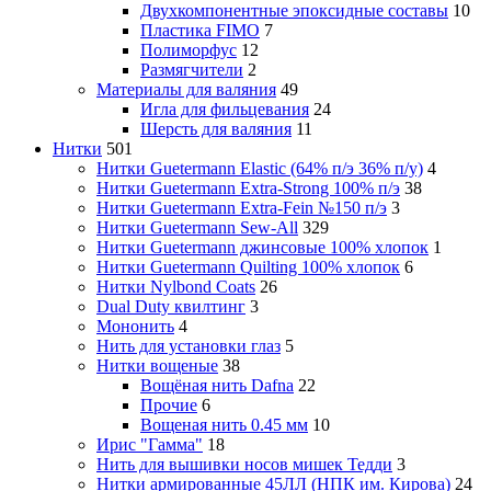
Двухкомпонентные эпоксидные составы
10
Пластика FIMO
7
Полиморфус
12
Размягчители
2
Материалы для валяния
49
Игла для фильцевания
24
Шерсть для валяния
11
Нитки
501
Нитки Guetermann Elastic (64% п/э 36% п/у)
4
Нитки Guetermann Extra-Strong 100% п/э
38
Нитки Guetermann Extra-Fein №150 п/э
3
Нитки Guetermann Sew-All
329
Нитки Guetermann джинсовые 100% хлопок
1
Нитки Guetermann Quilting 100% хлопок
6
Нитки Nylbond Coats
26
Dual Duty квилтинг
3
Мононить
4
Нить для установки глаз
5
Нитки вощеные
38
Вощёная нить Dafna
22
Прочие
6
Вощеная нить 0.45 мм
10
Ирис "Гамма"
18
Нить для вышивки носов мишек Тедди
3
Нитки армированные 45ЛЛ (НПК им. Кирова)
24