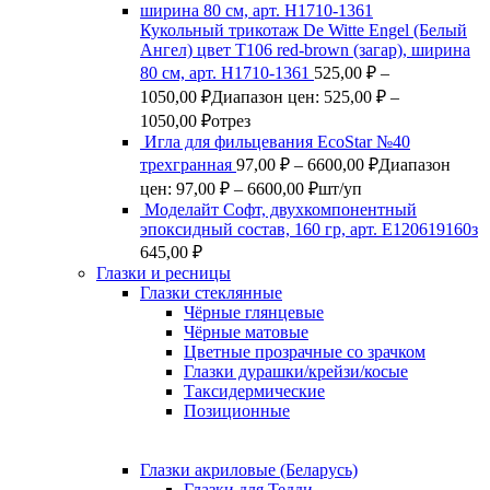
Кукольный трикотаж De Witte Engel (Белый
Ангел) цвет Т106 red-brown (загар), ширина
80 см, арт. Н1710-1361
525,00
₽
–
1050,00
₽
Диапазон цен: 525,00 ₽ –
1050,00 ₽
отрез
Игла для фильцевания EcoStar №40
трехгранная
97,00
₽
–
6600,00
₽
Диапазон
цен: 97,00 ₽ – 6600,00 ₽
шт/уп
Моделайт Софт, двухкомпонентный
эпоксидный состав, 160 гр, арт. Е120619160з
645,00
₽
Глазки и ресницы
Глазки стеклянные
Чёрные глянцевые
Чёрные матовые
Цветные прозрачные со зрачком
Глазки дурашки/крейзи/косые
Таксидермические
Позиционные
Глазки акриловые (Беларусь)
Глазки для Тедди