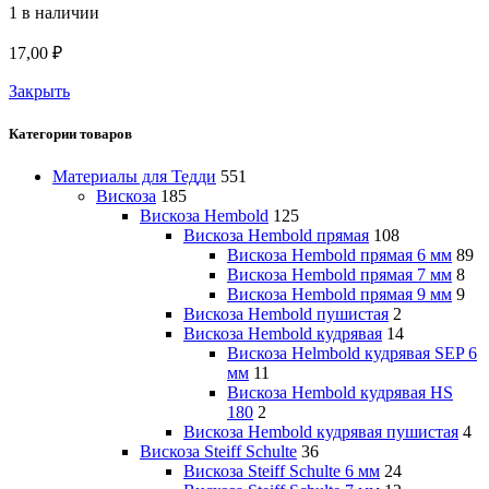
1 в наличии
17,00
₽
Закрыть
Категории товаров
Материалы для Тедди
551
Вискоза
185
Вискоза Hembold
125
Вискоза Hembold прямая
108
Вискоза Hembold прямая 6 мм
89
Вискоза Hembold прямая 7 мм
8
Вискоза Hembold прямая 9 мм
9
Вискоза Hembold пушистая
2
Вискоза Hembold кудрявая
14
Вискоза Helmbold кудрявая SEP 6
мм
11
Вискоза Hembold кудрявая HS
180
2
Вискоза Hembold кудрявая пушистая
4
Вискоза Steiff Schulte
36
Вискоза Steiff Schulte 6 мм
24