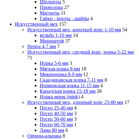
Шплинты
5
Проволока
27
Магниты
11
Гайки - винты - шайбы
4
Искусственный мех
157
Искусственный мех, короткий ворс 1-10 мм
54
вельбо 1-10 мм
14
Миништоф
37
Нерпа 4-7 мм
7
Искусственный мех, средний ворс, норка 5-22 мм
71
Норка 5-6 мм
3
Мягкая норка 8 мм
18
Микронорка 8-9 мм
12
Скандинавская норка 7-11 мм
8
Норвежская норка 11-15 мм
4
Канадская норка 15-18 мм
26
Норка минк (mink)
4
Искусственный мех, длинный ворс 25-80 мм
17
Песец 25-40 мм
4
Песец 40-50 мм
3
Песец 50-60 мм
3
Песец 60-70 мм
1
Лама 80 мм
6
Овчина-альпака
8