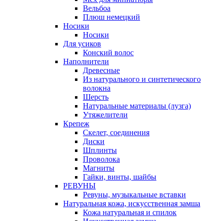
Вельбоа
Плюш немецкий
Носики
Носики
Для усиков
Конский волос
Наполнители
Древесные
Из натурального и синтетического
волокна
Шерсть
Натуральные материалы (лузга)
Утяжелители
Крепеж
Скелет, соединения
Диски
Шплинты
Проволока
Магниты
Гайки, винты, шайбы
РЕВУНЫ
Ревуны, музыкальные вставки
Натуральная кожа, искусственная замша
Кожа натуральная и спилок