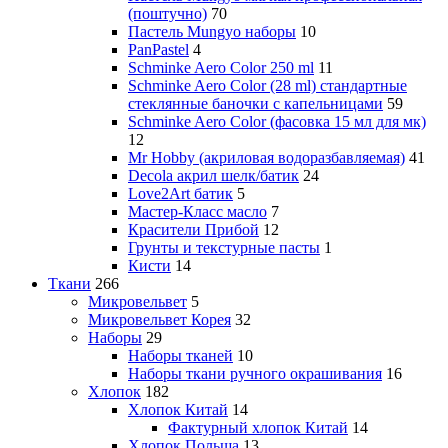
(поштучно)
70
Пастель Mungyo наборы
10
PanPastel
4
Schminke Aero Color 250 ml
11
Schminke Aero Color (28 ml) стандартные
стеклянные баночки с капельницами
59
Schminke Aero Color (фасовка 15 мл для мк)
12
Mr Hobby (акриловая водоразбавляемая)
41
Decola акрил шелк/батик
24
Love2Art батик
5
Мастер-Класс масло
7
Красители Прибой
12
Грунты и текстурные пасты
1
Кисти
14
Ткани
266
Микровельвет
5
Микровельвет Корея
32
Наборы
29
Наборы тканей
10
Наборы ткани ручного окрашивания
16
Хлопок
182
Хлопок Китай
14
Фактурный хлопок Китай
14
Хлопок Польша
13