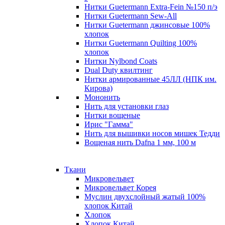
Нитки Guetermann Extra-Fein №150 п/э
Нитки Guetermann Sew-All
Нитки Guetermann джинсовые 100%
хлопок
Нитки Guetermann Quilting 100%
хлопок
Нитки Nylbond Coats
Dual Duty квилтинг
Нитки армированные 45ЛЛ (НПК им.
Кирова)
Мононить
Нить для установки глаз
Нитки вощеные
Ирис "Гамма"
Нить для вышивки носов мишек Тедди
Вощеная нить Dafna 1 мм, 100 м
Ткани
Микровельвет
Микровельвет Корея
Муслин двухслойный жатый 100%
хлопок Китай
Хлопок
Хлопок Китай