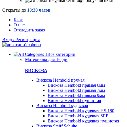
info@hobbyshtuchki.ru
Открыты до
18:30 часов
Блог
О нас
Отследить заказ
Вход / Регистрация
Все категории
Материалы для Тедди
ВИСКОЗА
Вискоза Hembold прямая
Вискоза Hembold прямая 6мм
Вискоза Hembold прямая 7мм
Вискоза Hembold прямая 9мм
Вискоза Hembold пушистая
Вискоза Hembold кудрявая
Вискоза Hembold кудрявая HS 180
Вискоза Hembold кудрявая SEP
Вискоза Hembold кудрявая пушистая
Вискоза Steiff Schulte