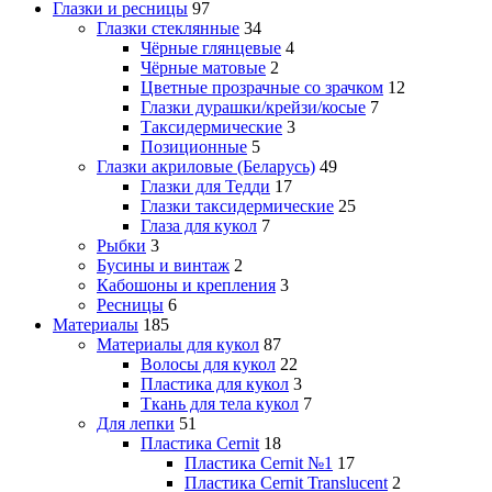
Глазки и ресницы
97
Глазки стеклянные
34
Чёрные глянцевые
4
Чёрные матовые
2
Цветные прозрачные со зрачком
12
Глазки дурашки/крейзи/косые
7
Таксидермические
3
Позиционные
5
Глазки акриловые (Беларусь)
49
Глазки для Тедди
17
Глазки таксидермические
25
Глаза для кукол
7
Рыбки
3
Бусины и винтаж
2
Кабошоны и крепления
3
Ресницы
6
Материалы
185
Материалы для кукол
87
Волосы для кукол
22
Пластика для кукол
3
Ткань для тела кукол
7
Для лепки
51
Пластика Cernit
18
Пластика Cernit №1
17
Пластика Cernit Translucent
2