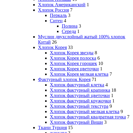
Хлопок Американский
1
Хлопок Россия
7
Перкаль
3
Ситец
4
Полина
3
Середа
1
Муслин двухслойный жатый 100% хлопок
Китай
26
Хлопок Корея
33
Хлопок Корея звезды
8
Хлопок Корея полоска
6
Хлопок Корея горошек
10
Хлопок Корея цветочки
1
Хлопок Корея мелкая клетка
7
Фактурный хлопок Корея
71
Хлопок фактурный клетка
4
Хлопок фактурный крапинка
18
Хлопок фактурный цветочки
1
Хлопок фактурный кружочки
1
Хлопок фактурный текстура
9
Хлопок фактурный мелкая клетка
9
Хлопок фактурный квадратная точка
7
Хлопок фактурный Виши
3
Ткани Турция
15
жаккард
3