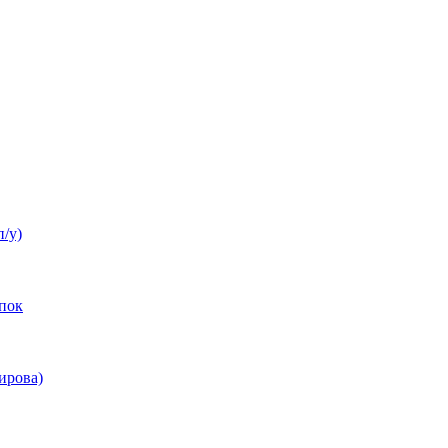
п/у)
пок
ирова)