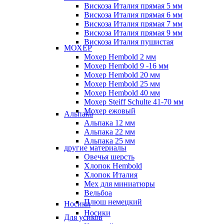
Вискоза Италия прямая 5 мм
Вискоза Италия прямая 6 мм
Вискоза Италия прямая 7 мм
Вискоза Италия прямая 9 мм
Вискоза Италия пушистая
МОХЕР
Мохер Hembold 2 мм
Мохер Hembold 9 -16 мм
Мохер Hembold 20 мм
Мохер Hembold 25 мм
Мохер Hembold 40 мм
Мохер Steiff Schulte 41-70 мм
Мохер ежовый
Альпака
Альпака 12 мм
Альпака 22 мм
Альпака 25 мм
другие материалы
Овечья шерсть
Хлопок Hembold
Хлопок Италия
Мех для миниатюры
Вельбоа
Плюш немецкий
Носики
Носики
Для усиков