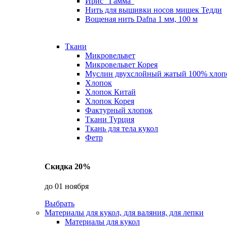
Ирис "Гамма"
Нить для вышивки носов мишек Тедди
Вощеная нить Dafna 1 мм, 100 м
Ткани
Микровельвет
Микровельвет Корея
Муслин двухслойный жатый 100% хлоп
Хлопок
Хлопок Китай
Хлопок Корея
Фактурный хлопок
Ткани Турция
Ткань для тела кукол
Фетр
Скидка 20%
до 01 ноября
Выбрать
Материалы для кукол, для валяния, для лепки
Материалы для кукол