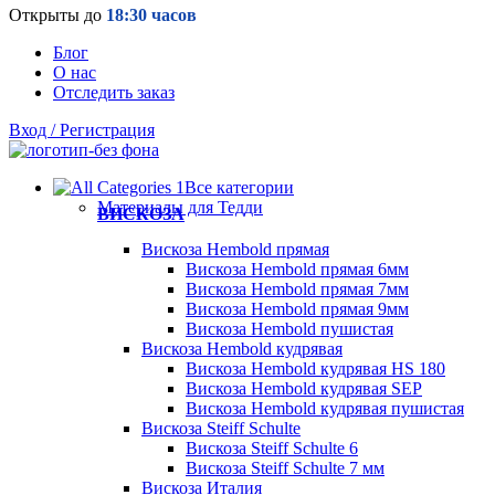
Открыты до
18:30 часов
Блог
О нас
Отследить заказ
Вход / Регистрация
Все категории
Материалы для Тедди
ВИСКОЗА
Вискоза Hembold прямая
Вискоза Hembold прямая 6мм
Вискоза Hembold прямая 7мм
Вискоза Hembold прямая 9мм
Вискоза Hembold пушистая
Вискоза Hembold кудрявая
Вискоза Hembold кудрявая HS 180
Вискоза Hembold кудрявая SEP
Вискоза Hembold кудрявая пушистая
Вискоза Steiff Schulte
Вискоза Steiff Schulte 6
Вискоза Steiff Schulte 7 мм
Вискоза Италия