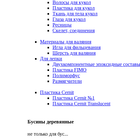
Волосы для кукол
Пластика для кукол
Ткань для тела кукол
Глаза для кукол
Ресницы
Скелет, соединения
Материалы для валяния
Игла для фильцевания
Шерсть для валяния
Для лепки
Двухкомпонентные эпоксидные состав
Пластика FIMO
Полиморфус
Размягчители
Пластика Cernit
Пластика Cernit №1
Пластика Cernit Translucent
Бусины деревянные
не только для бус...