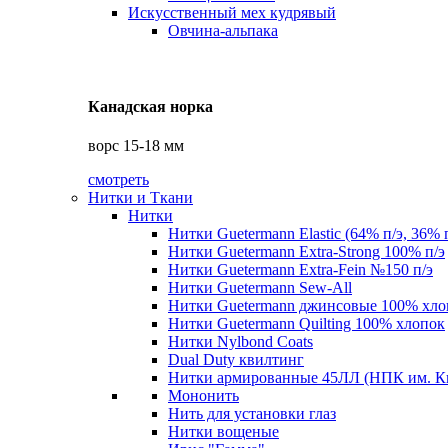
Искусственный мех кудрявый
Овчина-альпака
Канадская норка
ворс 15-18 мм
смотреть
Нитки и Ткани
Нитки
Нитки Guetermann Elastic (64% п/э, 36% 
Нитки Guetermann Extra-Strong 100% п/э
Нитки Guetermann Extra-Fein №150 п/э
Нитки Guetermann Sew-All
Нитки Guetermann джинсовые 100% хло
Нитки Guetermann Quilting 100% хлопок
Нитки Nylbond Coats
Dual Duty квилтинг
Нитки армированные 45ЛЛ (НПК им. К
Мононить
Нить для установки глаз
Нитки вощеные