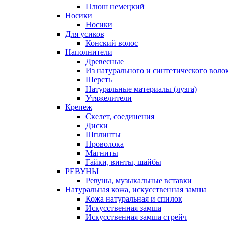
Плюш немецкий
Носики
Носики
Для усиков
Конский волос
Наполнители
Древесные
Из натурального и синтетического воло
Шерсть
Натуральные материалы (лузга)
Утяжелители
Крепеж
Скелет, соединения
Диски
Шплинты
Проволока
Магниты
Гайки, винты, шайбы
РЕВУНЫ
Ревуны, музыкальные вставки
Натуральная кожа, искусственная замша
Кожа натуральная и спилок
Искусственная замша
Искусственная замша стрейч