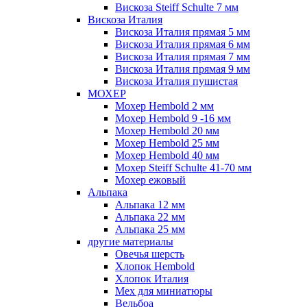
Вискоза Steiff Schulte 7 мм
Вискоза Италия
Вискоза Италия прямая 5 мм
Вискоза Италия прямая 6 мм
Вискоза Италия прямая 7 мм
Вискоза Италия прямая 9 мм
Вискоза Италия пушистая
МОХЕР
Мохер Hembold 2 мм
Мохер Hembold 9 -16 мм
Мохер Hembold 20 мм
Мохер Hembold 25 мм
Мохер Hembold 40 мм
Мохер Steiff Schulte 41-70 мм
Мохер ежовый
Альпака
Альпака 12 мм
Альпака 22 мм
Альпака 25 мм
другие материалы
Овечья шерсть
Хлопок Hembold
Хлопок Италия
Мех для миниатюры
Вельбоа