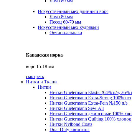
Лама 80 мм
Искусственный мех длинный ворс
Лама 80 мм
Песец 60-70 мм
Искусственный мех кудрявый
Овчина-альпака
Канадская норка
ворс 15-18 мм
смотреть
Нитки и Ткани
Нитки
Нитки Guetermann Elastic (64% п/э, 36% 
Нитки Guetermann Extra-Strong 100% п/э
Нитки Guetermann Extra-Fein №150 п/э
Нитки Guetermann Sew-All
Нитки Guetermann джинсовые 100% хло
Нитки Guetermann Quilting 100% хлопок
Нитки Nylbond Coats
Dual Duty квилтинг