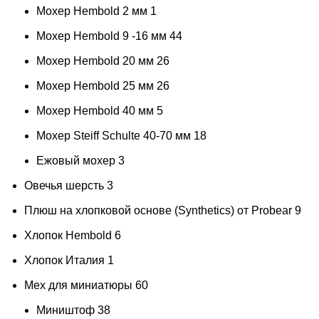
Мохер Hembold 2 мм
1
Мохер Hembold 9 -16 мм
44
Мохер Hembold 20 мм
26
Мохер Hembold 25 мм
26
Мохер Hembold 40 мм
5
Мохер Steiff Schulte 40-70 мм
18
Ежовый мохер
3
Овечья шерсть
3
Плюш на хлопковой основе (Synthetics) от Probear
9
Хлопок Hembold
6
Хлопок Италия
1
Мех для миниатюры
60
Миништоф
38