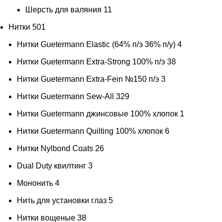
Шерсть для валяния
11
Нитки
501
Нитки Guetermann Elastic (64% п/э 36% п/у)
4
Нитки Guetermann Extra-Strong 100% п/э
38
Нитки Guetermann Extra-Fein №150 п/э
3
Нитки Guetermann Sew-All
329
Нитки Guetermann джинсовые 100% хлопок
1
Нитки Guetermann Quilting 100% хлопок
6
Нитки Nylbond Coats
26
Dual Duty квилтинг
3
Мононить
4
Нить для установки глаз
5
Нитки вощеные
38