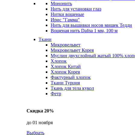
Мононить
Нить для установки глаз
Нитки вощеные
Ирис "Гамма"
Нить для вышивки носов мишек Тедди
Вощеная нить Dafna 1 мм, 100 м
Ткани
Микровельвет
Микровельвет Корея
Муслин двухслойный жатый 100% хлоп
Хлопок
Хлопок Китай
Хлопок Корея
Фактурный хлопок
Ткани Турция
Ткань для тела кукол
Фетр
Скидка 20%
до 01 ноября
Выбрать