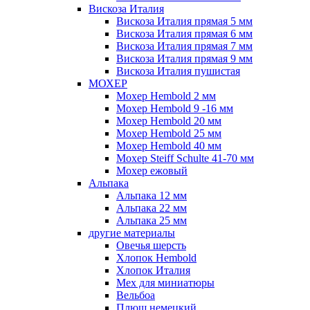
Вискоза Италия
Вискоза Италия прямая 5 мм
Вискоза Италия прямая 6 мм
Вискоза Италия прямая 7 мм
Вискоза Италия прямая 9 мм
Вискоза Италия пушистая
МОХЕР
Мохер Hembold 2 мм
Мохер Hembold 9 -16 мм
Мохер Hembold 20 мм
Мохер Hembold 25 мм
Мохер Hembold 40 мм
Мохер Steiff Schulte 41-70 мм
Мохер ежовый
Альпака
Альпака 12 мм
Альпака 22 мм
Альпака 25 мм
другие материалы
Овечья шерсть
Хлопок Hembold
Хлопок Италия
Мех для миниатюры
Вельбоа
Плюш немецкий