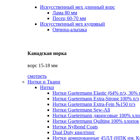
Искусственный мех длинный ворс
Лама 80 мм
Песец 60-70 мм
Искусственный мех кудрявый
Овчина-альпака
Канадская норка
ворс 15-18 мм
смотреть
Нитки и Ткани
Нитки
Нитки Guetermann Elastic (64% п/э, 36% 
Нитки Guetermann Extra-Strong 100% п/э
Нитки Guetermann Extra-Fein №150 п/э
Нитки Guetermann Sew-All
Нитки Guetermann джинсовые 100% хло
Нитки Guetermann Quilting 100% хлопок
Нитки Nylbond Coats
Dual Duty квилтинг
Нитки армированные 45ЛЛ (НПК им. К