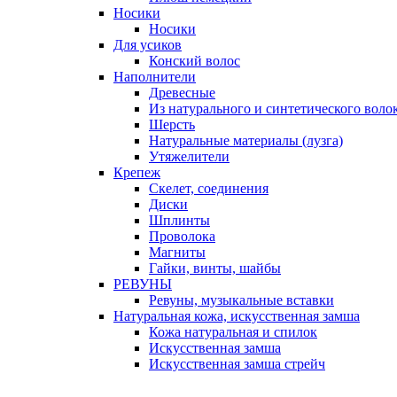
Носики
Носики
Для усиков
Конский волос
Наполнители
Древесные
Из натурального и синтетического воло
Шерсть
Натуральные материалы (лузга)
Утяжелители
Крепеж
Скелет, соединения
Диски
Шплинты
Проволока
Магниты
Гайки, винты, шайбы
РЕВУНЫ
Ревуны, музыкальные вставки
Натуральная кожа, искусственная замша
Кожа натуральная и спилок
Искусственная замша
Искусственная замша стрейч