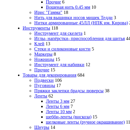
Прочие
6
Вощеная нить 0.45 мм
10
Ирис "Гамма"
18
Нить для вышивки носов мишек Тедди
3
Нитки армированные 45ЛЛ (НПК им. Кирова)
Инструменты
118
Инструмент для скелета
1
Иглы- напёрстки- приспособления для шитья
4
Клей
13
Стеки и силиконовые кисти
5
Маркеры
8
Ножницы
15
Инструмент для набивки
12
Прочие
15
Товары для декорирования
684
Подвески
106
Пуговицы
17
Пряжки заклепки брадсы люверсы
38
Ленты
62
Ленты 3 мм
27
Ленты 6 мм
7
Ленты 10 мм
2
шебби-ленты (вискоза)
15
шелковые ленты (ручное окрашивание)
1
Шнуры
14