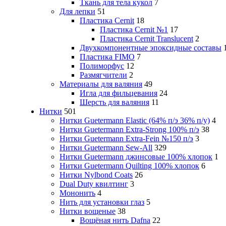
Ткань для тела кукол
7
Для лепки
51
Пластика Cernit
18
Пластика Cernit №1
17
Пластика Cernit Translucent
2
Двухкомпонентные эпоксидные составы
Пластика FIMO
7
Полиморфус
12
Размягчители
2
Материалы для валяния
49
Игла для фильцевания
24
Шерсть для валяния
11
Нитки
501
Нитки Guetermann Elastic (64% п/э 36% п/у)
4
Нитки Guetermann Extra-Strong 100% п/э
38
Нитки Guetermann Extra-Fein №150 п/э
3
Нитки Guetermann Sew-All
329
Нитки Guetermann джинсовые 100% хлопок
1
Нитки Guetermann Quilting 100% хлопок
6
Нитки Nylbond Coats
26
Dual Duty квилтинг
3
Мононить
4
Нить для установки глаз
5
Нитки вощеные
38
Вощёная нить Dafna
22