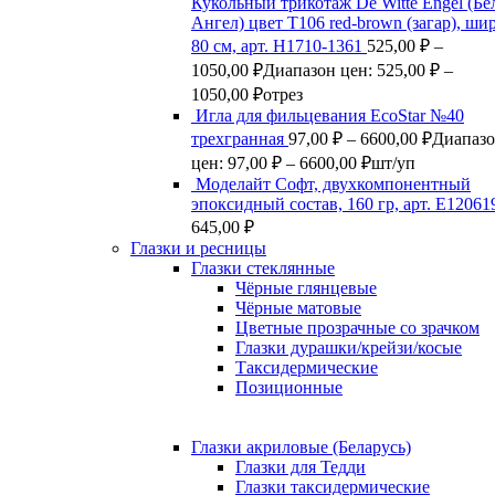
Кукольный трикотаж De Witte Engel (Б
Ангел) цвет Т106 red-brown (загар), ши
80 см, арт. Н1710-1361
525,00
₽
–
1050,00
₽
Диапазон цен: 525,00 ₽ –
1050,00 ₽
отрез
Игла для фильцевания EcoStar №40
трехгранная
97,00
₽
–
6600,00
₽
Диапаз
цен: 97,00 ₽ – 6600,00 ₽
шт/уп
Моделайт Софт, двухкомпонентный
эпоксидный состав, 160 гр, арт. Е12061
645,00
₽
Глазки и ресницы
Глазки стеклянные
Чёрные глянцевые
Чёрные матовые
Цветные прозрачные со зрачком
Глазки дурашки/крейзи/косые
Таксидермические
Позиционные
Глазки акриловые (Беларусь)
Глазки для Тедди
Глазки таксидермические