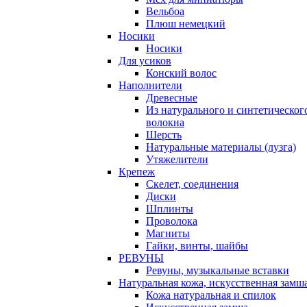
Вельбоа
Плюш немецкий
Носики
Носики
Для усиков
Конский волос
Наполнители
Древесные
Из натурального и синтетическог
волокна
Шерсть
Натуральные материалы (лузга)
Утяжелители
Крепеж
Скелет, соединения
Диски
Шплинты
Проволока
Магниты
Гайки, винты, шайбы
РЕВУНЫ
Ревуны, музыкальные вставки
Натуральная кожа, искусственная замш
Кожа натуральная и спилок