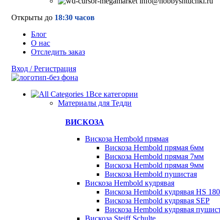
info@hobbyshtuchki.ru
Открыты до
18:30 часов
Блог
О нас
Отследить заказ
Вход / Регистрация
Все категории
Материалы для Тедди
ВИСКОЗА
Вискоза Hembold прямая
Вискоза Hembold прямая 6мм
Вискоза Hembold прямая 7мм
Вискоза Hembold прямая 9мм
Вискоза Hembold пушистая
Вискоза Hembold кудрявая
Вискоза Hembold кудрявая HS 180
Вискоза Hembold кудрявая SEP
Вискоза Hembold кудрявая пушис
Вискоза Steiff Schulte