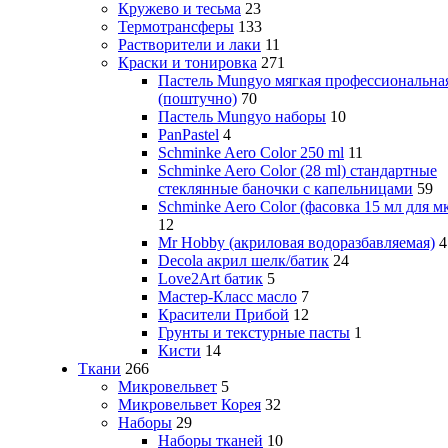
Кружево и тесьма
23
Термотрансферы
133
Растворители и лаки
11
Краски и тонировка
271
Пастель Mungyo мягкая профессиональна
(поштучно)
70
Пастель Mungyo наборы
10
PanPastel
4
Schminke Aero Color 250 ml
11
Schminke Aero Color (28 ml) стандартные
стеклянные баночки с капельницами
59
Schminke Aero Color (фасовка 15 мл для м
12
Mr Hobby (акриловая водоразбавляемая)
4
Decola акрил шелк/батик
24
Love2Art батик
5
Мастер-Класс масло
7
Красители Прибой
12
Грунты и текстурные пасты
1
Кисти
14
Ткани
266
Микровельвет
5
Микровельвет Корея
32
Наборы
29
Наборы тканей
10