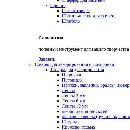
Стаффер для набивки
Прочие
Шплинтоверт
Щипцы-клещи для скелета
Шпатель
Сальвитоза
полезный инструмент для вашего творчества
Заказать
Товары для декорирования и тонировки
Товары для декорирования
Подвески
Пуговицы
Пряжки, заклепки, брадсы, люве
Ленты
Ленты 3 мм
Ленты 6 мм
Ленты 10 мм
шебби-ленты (вискоза)
шелковые ленты (ручное окрашив
Шнуры
Кружево, тесьма