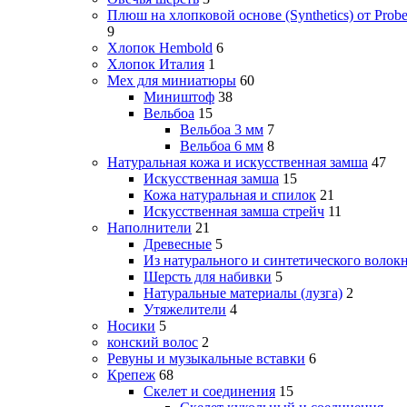
Плюш на хлопковой основе (Synthetics) от Probe
9
Хлопок Hembold
6
Хлопок Италия
1
Мех для миниатюры
60
Миништоф
38
Вельбоа
15
Вельбоа 3 мм
7
Вельбоа 6 мм
8
Натуральная кожа и искусственная замша
47
Искусственная замша
15
Кожа натуральная и спилок
21
Искусственная замша стрейч
11
Наполнители
21
Древесные
5
Из натурального и синтетического волок
Шерсть для набивки
5
Натуральные материалы (лузга)
2
Утяжелители
4
Носики
5
конский волос
2
Ревуны и музыкальные вставки
6
Крепеж
68
Скелет и соединения
15