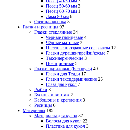
Песец 40-50 мм
3
Песец 50-60 мм
3
Песец 60-70 мм
1
Лама 80 мм
6
Овчина-альпака
8
Глазки и ресницы
97
Глазки стеклянные
34
Чёрные глянцевые
4
Чёрные матовые
2
Цветные прозрачные со зрачком
12
Глазки дурашки/крейзи/косые
7
Таксидермические
3
Позиционные
5
Глазки акриловые (Беларусь)
49
Глазки для Тедди
17
Глазки таксидермические
25
Глаза для кукол
7
Рыбки
3
Бусины и винтаж
2
Кабошоны и крепления
3
Ресницы
6
Материалы
185
Материалы для кукол
87
Волосы для кукол
22
Пластика для кукол
3