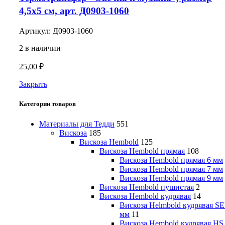
4,5х5 см, арт. Д0903-1060
Артикул:
Д0903-1060
2 в наличии
25,00
₽
Закрыть
Категории товаров
Материалы для Тедди
551
Вискоза
185
Вискоза Hembold
125
Вискоза Hembold прямая
108
Вискоза Hembold прямая 6 мм
Вискоза Hembold прямая 7 мм
Вискоза Hembold прямая 9 мм
Вискоза Hembold пушистая
2
Вискоза Hembold кудрявая
14
Вискоза Helmbold кудрявая SE
мм
11
Вискоза Hembold кудрявая HS