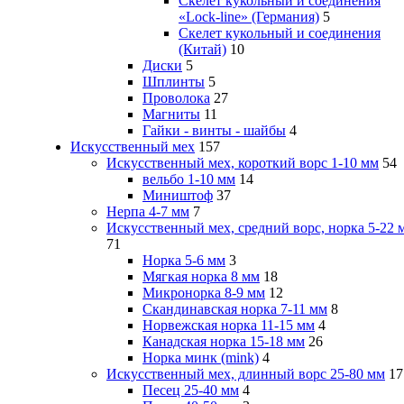
Скелет кукольный и соединения
«Lock-line» (Германия)
5
Скелет кукольный и соединения
(Китай)
10
Диски
5
Шплинты
5
Проволока
27
Магниты
11
Гайки - винты - шайбы
4
Искусственный мех
157
Искусственный мех, короткий ворс 1-10 мм
54
вельбо 1-10 мм
14
Миништоф
37
Нерпа 4-7 мм
7
Искусственный мех, средний ворс, норка 5-22 
71
Норка 5-6 мм
3
Мягкая норка 8 мм
18
Микронорка 8-9 мм
12
Скандинавская норка 7-11 мм
8
Норвежская норка 11-15 мм
4
Канадская норка 15-18 мм
26
Норка минк (mink)
4
Искусственный мех, длинный ворс 25-80 мм
17
Песец 25-40 мм
4