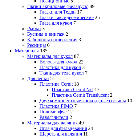
Позиционные
5
Глазки акриловые (Беларусь)
49
Глазки для Тедди
17
Глазки таксидермические
25
Глаза для кукол
7
Рыбки
3
Бусины и винтаж
2
Кабошоны и крепления
3
Ресницы
6
Материалы
185
Материалы для кукол
87
Волосы для кукол
22
Пластика для кукол
3
Ткань для тела кукол
7
Для лепки
51
Пластика Cernit
18
Пластика Cernit №1
17
Пластика Cernit Translucent
2
Двухкомпонентные эпоксидные составы
10
Пластика FIMO
7
Полиморфус
12
Размягчители
2
Материалы для валяния
49
Игла для фильцевания
24
Шерсть для валяния
11