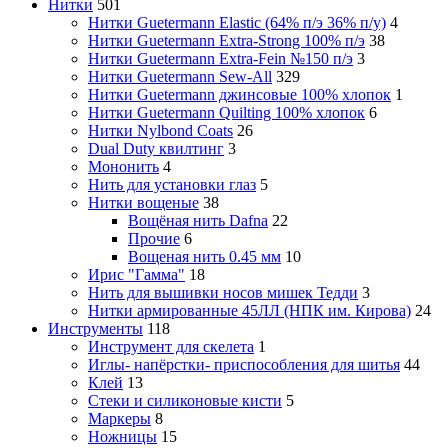
Нитки
501
Нитки Guetermann Elastic (64% п/э 36% п/у)
4
Нитки Guetermann Extra-Strong 100% п/э
38
Нитки Guetermann Extra-Fein №150 п/э
3
Нитки Guetermann Sew-All
329
Нитки Guetermann джинсовые 100% хлопок
1
Нитки Guetermann Quilting 100% хлопок
6
Нитки Nylbond Coats
26
Dual Duty квилтинг
3
Мононить
4
Нить для установки глаз
5
Нитки вощеные
38
Вощёная нить Dafna
22
Прочие
6
Вощеная нить 0.45 мм
10
Ирис "Гамма"
18
Нить для вышивки носов мишек Тедди
3
Нитки армированные 45ЛЛ (НПК им. Кирова)
24
Инструменты
118
Инструмент для скелета
1
Иглы- напёрстки- приспособления для шитья
44
Клей
13
Стеки и силиконовые кисти
5
Маркеры
8
Ножницы
15