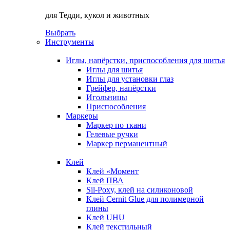
для Тедди, кукол и животных
Выбрать
Инструменты
Иглы, напёрстки, приспособления для шитья
Иглы для шитья
Иглы для установки глаз
Грейфер, напёрстки
Игольницы
Приспособления
Маркеры
Маркер по ткани
Гелевые ручки
Маркер перманентный
Клей
Клей «Момент
Клей ПВА
Sil-Poxy, клей на силиконовой
Клей Cernit Glue для полимерной
глины
Клей UHU
Клей текстильный