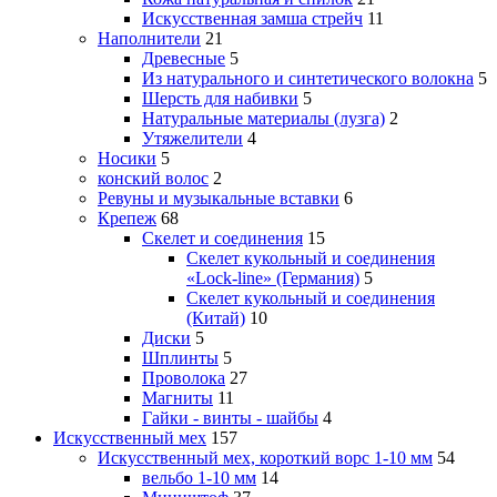
Искусственная замша стрейч
11
Наполнители
21
Древесные
5
Из натурального и синтетического волокна
5
Шерсть для набивки
5
Натуральные материалы (лузга)
2
Утяжелители
4
Носики
5
конский волос
2
Ревуны и музыкальные вставки
6
Крепеж
68
Скелет и соединения
15
Скелет кукольный и соединения
«Lock-line» (Германия)
5
Скелет кукольный и соединения
(Китай)
10
Диски
5
Шплинты
5
Проволока
27
Магниты
11
Гайки - винты - шайбы
4
Искусственный мех
157
Искусственный мех, короткий ворс 1-10 мм
54
вельбо 1-10 мм
14