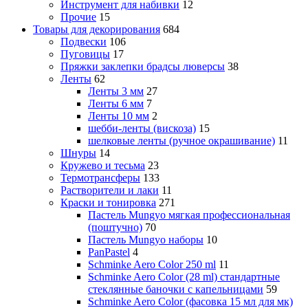
Инструмент для набивки
12
Прочие
15
Товары для декорирования
684
Подвески
106
Пуговицы
17
Пряжки заклепки брадсы люверсы
38
Ленты
62
Ленты 3 мм
27
Ленты 6 мм
7
Ленты 10 мм
2
шебби-ленты (вискоза)
15
шелковые ленты (ручное окрашивание)
11
Шнуры
14
Кружево и тесьма
23
Термотрансферы
133
Растворители и лаки
11
Краски и тонировка
271
Пастель Mungyo мягкая профессиональная
(поштучно)
70
Пастель Mungyo наборы
10
PanPastel
4
Schminke Aero Color 250 ml
11
Schminke Aero Color (28 ml) стандартные
стеклянные баночки с капельницами
59
Schminke Aero Color (фасовка 15 мл для мк)