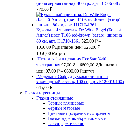
(полимерная глина), 400 гр., арт. З1506-685
770,00
₽
Кукольный трикотаж De Witte Engel (Белый
Ангел) цвет Т106 red-brown (загар), ширина
80 см, арт. Н1710-1361
525,00
₽
–
1050,00
₽
Диапазон цен: 525,00 ₽ –
1050,00 ₽
отрез
Игла для фильцевания EcoStar №40
трехгранная
97,00
₽
–
6600,00
₽
Диапазон
цен: 97,00 ₽ – 6600,00 ₽
шт/уп
Моделайт Софт, двухкомпонентный
эпоксидный состав, 160 гр, арт. Е120619160з
645,00
₽
Глазки и ресницы
Глазки стеклянные
Чёрные глянцевые
Чёрные матовые
Цветные прозрачные со зрачком
Глазки дурашки/крейзи/косые
Таксидермические