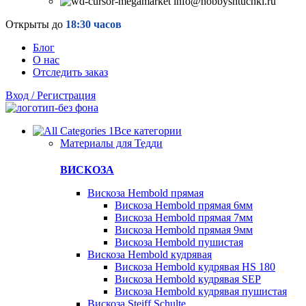
info@hobbyshtuchki.ru
Открыты до
18:30 часов
Блог
О нас
Отследить заказ
Вход / Регистрация
Все категории
Материалы для Тедди
ВИСКОЗА
Вискоза Hembold прямая
Вискоза Hembold прямая 6мм
Вискоза Hembold прямая 7мм
Вискоза Hembold прямая 9мм
Вискоза Hembold пушистая
Вискоза Hembold кудрявая
Вискоза Hembold кудрявая HS 180
Вискоза Hembold кудрявая SEP
Вискоза Hembold кудрявая пушистая
Вискоза Steiff Schulte