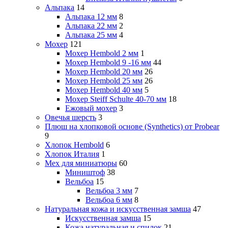
Альпака
14
Альпака 12 мм
8
Альпака 22 мм
2
Альпака 25 мм
4
Мохер
121
Мохер Hembold 2 мм
1
Мохер Hembold 9 -16 мм
44
Мохер Hembold 20 мм
26
Мохер Hembold 25 мм
26
Мохер Hembold 40 мм
5
Мохер Steiff Schulte 40-70 мм
18
Ежовый мохер
3
Овечья шерсть
3
Плюш на хлопковой основе (Synthetics) от Probear
9
Хлопок Hembold
6
Хлопок Италия
1
Мех для миниатюры
60
Миништоф
38
Вельбоа
15
Вельбоа 3 мм
7
Вельбоа 6 мм
8
Натуральная кожа и искусственная замша
47
Искусственная замша
15
Кожа натуральная и спилок
21