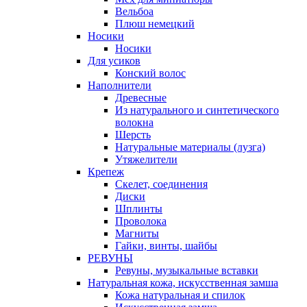
Вельбоа
Плюш немецкий
Носики
Носики
Для усиков
Конский волос
Наполнители
Древесные
Из натурального и синтетического
волокна
Шерсть
Натуральные материалы (лузга)
Утяжелители
Крепеж
Скелет, соединения
Диски
Шплинты
Проволока
Магниты
Гайки, винты, шайбы
РЕВУНЫ
Ревуны, музыкальные вставки
Натуральная кожа, искусственная замша
Кожа натуральная и спилок