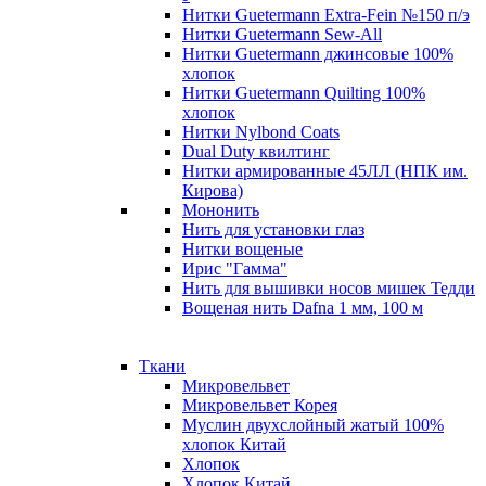
Нитки Guetermann Extra-Fein №150 п/э
Нитки Guetermann Sew-All
Нитки Guetermann джинсовые 100%
хлопок
Нитки Guetermann Quilting 100%
хлопок
Нитки Nylbond Coats
Dual Duty квилтинг
Нитки армированные 45ЛЛ (НПК им.
Кирова)
Мононить
Нить для установки глаз
Нитки вощеные
Ирис "Гамма"
Нить для вышивки носов мишек Тедди
Вощеная нить Dafna 1 мм, 100 м
Ткани
Микровельвет
Микровельвет Корея
Муслин двухслойный жатый 100%
хлопок Китай
Хлопок
Хлопок Китай