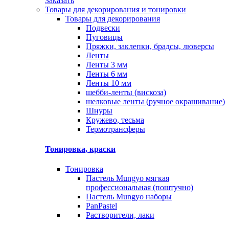
Заказать
Товары для декорирования и тонировки
Товары для декорирования
Подвески
Пуговицы
Пряжки, заклепки, брадсы, люверсы
Ленты
Ленты 3 мм
Ленты 6 мм
Ленты 10 мм
шебби-ленты (вискоза)
шелковые ленты (ручное окрашивание)
Шнуры
Кружево, тесьма
Термотрансферы
Тонировка, краски
Тонировка
Пастель Mungyo мягкая
профессиональная (поштучно)
Пастель Mungyo наборы
PanPastel
Растворители, лаки