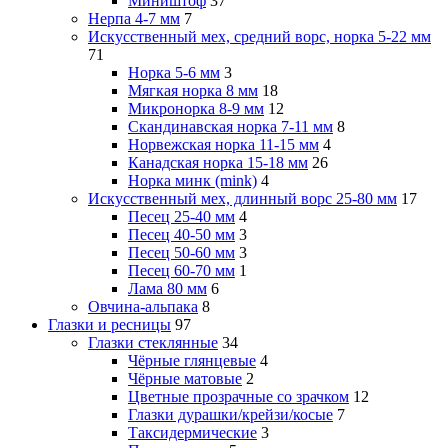
Миништоф
37
Нерпа 4-7 мм
7
Искусственный мех, средний ворс, норка 5-22 мм
71
Норка 5-6 мм
3
Мягкая норка 8 мм
18
Микронорка 8-9 мм
12
Скандинавская норка 7-11 мм
8
Норвежская норка 11-15 мм
4
Канадская норка 15-18 мм
26
Норка минк (mink)
4
Искусственный мех, длинный ворс 25-80 мм
17
Песец 25-40 мм
4
Песец 40-50 мм
3
Песец 50-60 мм
3
Песец 60-70 мм
1
Лама 80 мм
6
Овчина-альпака
8
Глазки и ресницы
97
Глазки стеклянные
34
Чёрные глянцевые
4
Чёрные матовые
2
Цветные прозрачные со зрачком
12
Глазки дурашки/крейзи/косые
7
Таксидермические
3