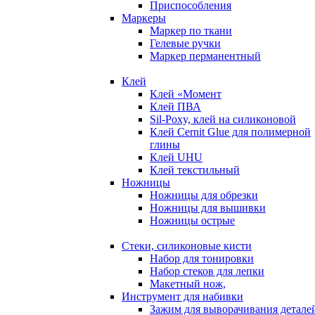
Приспособления
Маркеры
Маркер по ткани
Гелевые ручки
Маркер перманентный
Клей
Клей «Момент
Клей ПВА
Sil-Poxy, клей на силиконовой
Клей Cernit Glue для полимерной
глины
Клей UHU
Клей текстильный
Ножницы
Ножницы для обрезки
Ножницы для вышивки
Ножницы острые
Стеки, силиконовые кисти
Набор для тонировки
Набор стеков для лепки
Макетный нож,
Инструмент для набивки
Зажим для выворачивания детале