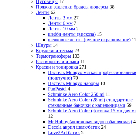
Пуговицы
17
Пряжки заклепки брадсы люверсы
38
Ленты
62
Ленты 3 мм
27
Ленты 6 мм
7
Ленты 10 мм
2
шебби-ленты (вискоза)
15
шелковые ленты (ручное окрашивание)
1
Шнуры
14
Кружево и тесьма
23
Термотрансферы
133
Растворители и лаки
11
Краски и тонировка
271
Пастель Mungyo мягкая профессиональна
(поштучно)
70
Пастель Mungyo наборы
10
PanPastel
4
Schminke Aero Color 250 ml
11
Schminke Aero Color (28 ml) стандартные
стеклянные баночки с капельницами
59
Schminke Aero Color (фасовка 15 мл для м
12
Mr Hobby (акриловая водоразбавляемая)
4
Decola акрил шелк/батик
24
Love2Art батик
5