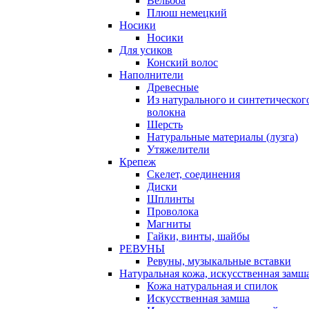
Вельбоа
Плюш немецкий
Носики
Носики
Для усиков
Конский волос
Наполнители
Древесные
Из натурального и синтетическог
волокна
Шерсть
Натуральные материалы (лузга)
Утяжелители
Крепеж
Скелет, соединения
Диски
Шплинты
Проволока
Магниты
Гайки, винты, шайбы
РЕВУНЫ
Ревуны, музыкальные вставки
Натуральная кожа, искусственная замш
Кожа натуральная и спилок
Искусственная замша