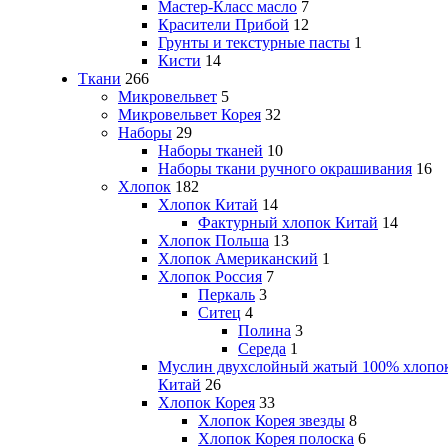
Мастер-Класс масло
7
Красители Прибой
12
Грунты и текстурные пасты
1
Кисти
14
Ткани
266
Микровельвет
5
Микровельвет Корея
32
Наборы
29
Наборы тканей
10
Наборы ткани ручного окрашивания
16
Хлопок
182
Хлопок Китай
14
Фактурный хлопок Китай
14
Хлопок Польша
13
Хлопок Американский
1
Хлопок Россия
7
Перкаль
3
Ситец
4
Полина
3
Середа
1
Муслин двухслойный жатый 100% хлопо
Китай
26
Хлопок Корея
33
Хлопок Корея звезды
8
Хлопок Корея полоска
6