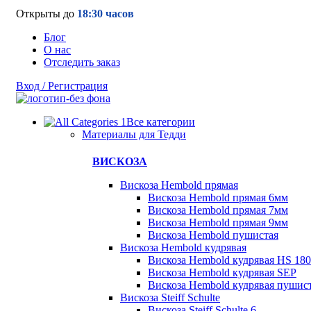
Открыты до
18:30 часов
Блог
О нас
Отследить заказ
Вход / Регистрация
Все категории
Материалы для Тедди
ВИСКОЗА
Вискоза Hembold прямая
Вискоза Hembold прямая 6мм
Вискоза Hembold прямая 7мм
Вискоза Hembold прямая 9мм
Вискоза Hembold пушистая
Вискоза Hembold кудрявая
Вискоза Hembold кудрявая HS 180
Вискоза Hembold кудрявая SEP
Вискоза Hembold кудрявая пушис
Вискоза Steiff Schulte
Вискоза Steiff Schulte 6