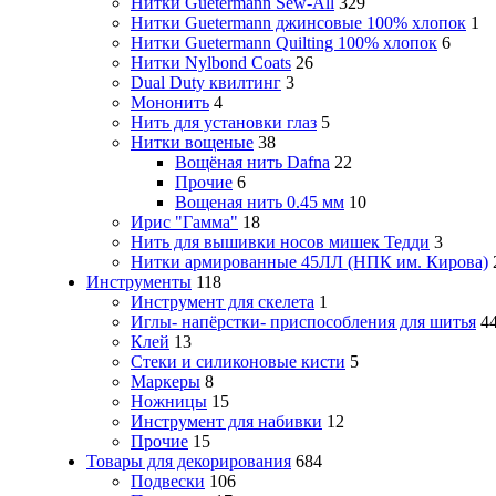
Нитки Guetermann Sew-All
329
Нитки Guetermann джинсовые 100% хлопок
1
Нитки Guetermann Quilting 100% хлопок
6
Нитки Nylbond Coats
26
Dual Duty квилтинг
3
Мононить
4
Нить для установки глаз
5
Нитки вощеные
38
Вощёная нить Dafna
22
Прочие
6
Вощеная нить 0.45 мм
10
Ирис "Гамма"
18
Нить для вышивки носов мишек Тедди
3
Нитки армированные 45ЛЛ (НПК им. Кирова)
Инструменты
118
Инструмент для скелета
1
Иглы- напёрстки- приспособления для шитья
4
Клей
13
Стеки и силиконовые кисти
5
Маркеры
8
Ножницы
15
Инструмент для набивки
12
Прочие
15
Товары для декорирования
684
Подвески
106