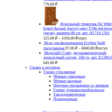
770,00
₽
Кукольный трикотаж De Witte
Engel (Белый Ангел) цвет Т106 red-bro
(загар), ширина 80 см, арт. Н1710-1361
Диапазон
525,00
₽
–
1050,00
₽
отрез
цен:
Игла для фильцевания EcoStar №40
525,00 ₽
Диапазо
трехгранная
97,00
₽
–
6600,00
₽
шт/уп
–
цен:
Моделайт Софт, двухкомпонентный
1050,00 ₽
97,00 ₽
эпоксидный состав, 160 гр, арт. Е12061
–
645,00
₽
6600,00 
Глазки и ресницы
Глазки стеклянные
Чёрные глянцевые
Чёрные матовые
Цветные прозрачные со зрачком
Глазки дурашки/крейзи/косые
Таксидермические
Позиционные