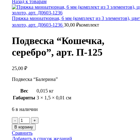
Назад к товарам
Пряжка миниатюрная, 6 мм (комплект из 3 элементов), цве
золото, арт. Д0603-1236
30,00
₽
комплект
Подвеска “Кошечка,
серебро”, арт. П-125
25,00
₽
Подвеска “Балерина”
Вес
0,015 кг
Габариты
3 × 1,5 × 0,01 см
6 в наличии
Количество
товара
В корзину
Подвеска
Сравнить
"Кошечка,
Добавить в список желаний