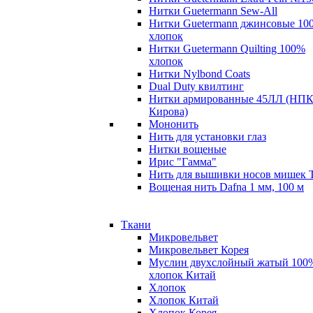
Нитки Guetermann Sew-All
Нитки Guetermann джинсовые 10
хлопок
Нитки Guetermann Quilting 100%
хлопок
Нитки Nylbond Coats
Dual Duty квилтинг
Нитки армированные 45ЛЛ (НПК
Кирова)
Мононить
Нить для установки глаз
Нитки вощеные
Ирис "Гамма"
Нить для вышивки носов мишек 
Вощеная нить Dafna 1 мм, 100 м
Ткани
Микровельвет
Микровельвет Корея
Муслин двухслойный жатый 100
хлопок Китай
Хлопок
Хлопок Китай
Хлопок Корея