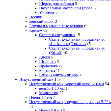
Шерсть для набивки
5
Натуральные материалы (лузга)
2
Утяжелители
4
Носики
5
конский волос
2
Ревуны и музыкальные вставки
6
Крепеж
68
Скелет и соединения
15
Скелет кукольный и соединения
«Lock-line» (Германия)
5
Скелет кукольный и соединения
(Китай)
10
Диски
5
Шплинты
5
Проволока
27
Магниты
11
Гайки - винты - шайбы
4
Искусственный мех
157
Искусственный мех, короткий ворс 1-10 мм
54
вельбо 1-10 мм
14
Миништоф
37
Нерпа 4-7 мм
7
Искусственный мех, средний ворс, норка 5-22 
71
Норка 5-6 мм
3