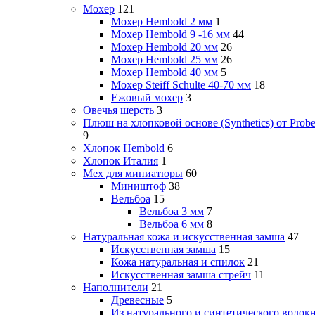
Мохер
121
Мохер Hembold 2 мм
1
Мохер Hembold 9 -16 мм
44
Мохер Hembold 20 мм
26
Мохер Hembold 25 мм
26
Мохер Hembold 40 мм
5
Мохер Steiff Schulte 40-70 мм
18
Ежовый мохер
3
Овечья шерсть
3
Плюш на хлопковой основе (Synthetics) от Probe
9
Хлопок Hembold
6
Хлопок Италия
1
Мех для миниатюры
60
Миништоф
38
Вельбоа
15
Вельбоа 3 мм
7
Вельбоа 6 мм
8
Натуральная кожа и искусственная замша
47
Искусственная замша
15
Кожа натуральная и спилок
21
Искусственная замша стрейч
11
Наполнители
21
Древесные
5
Из натурального и синтетического волок