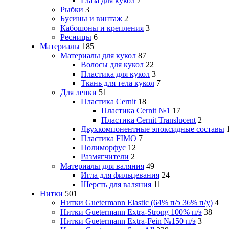
Глаза для кукол
7
Рыбки
3
Бусины и винтаж
2
Кабошоны и крепления
3
Ресницы
6
Материалы
185
Материалы для кукол
87
Волосы для кукол
22
Пластика для кукол
3
Ткань для тела кукол
7
Для лепки
51
Пластика Cernit
18
Пластика Cernit №1
17
Пластика Cernit Translucent
2
Двухкомпонентные эпоксидные составы
Пластика FIMO
7
Полиморфус
12
Размягчители
2
Материалы для валяния
49
Игла для фильцевания
24
Шерсть для валяния
11
Нитки
501
Нитки Guetermann Elastic (64% п/э 36% п/у)
4
Нитки Guetermann Extra-Strong 100% п/э
38
Нитки Guetermann Extra-Fein №150 п/э
3