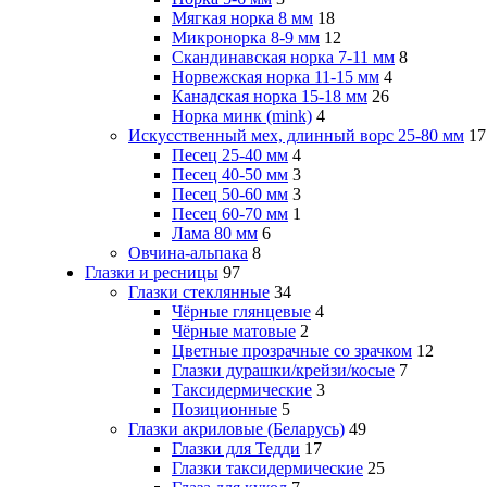
Мягкая норка 8 мм
18
Микронорка 8-9 мм
12
Скандинавская норка 7-11 мм
8
Норвежская норка 11-15 мм
4
Канадская норка 15-18 мм
26
Норка минк (mink)
4
Искусственный мех, длинный ворс 25-80 мм
17
Песец 25-40 мм
4
Песец 40-50 мм
3
Песец 50-60 мм
3
Песец 60-70 мм
1
Лама 80 мм
6
Овчина-альпака
8
Глазки и ресницы
97
Глазки стеклянные
34
Чёрные глянцевые
4
Чёрные матовые
2
Цветные прозрачные со зрачком
12
Глазки дурашки/крейзи/косые
7
Таксидермические
3
Позиционные
5
Глазки акриловые (Беларусь)
49
Глазки для Тедди
17
Глазки таксидермические
25