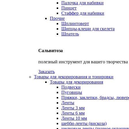
Палочка для набивки
Пинцет
Стаффер для набивки
Прочие
Шплинтоверт
Щипцы-клещи для скелета
Шпатель
Сальвитоза
полезный инструмент для вашего творчества
Заказать
Товары для декорирования и тонировки
Товары для декорирования
Подвески
Пуговицы
Пряжки, заклепки, брадсы, люве
Ленты
Ленты 3 мм
Ленты 6 мм
Ленты 10 мм
шебби-ленты (вискоза)
шелковые ленты (ручное окрашив